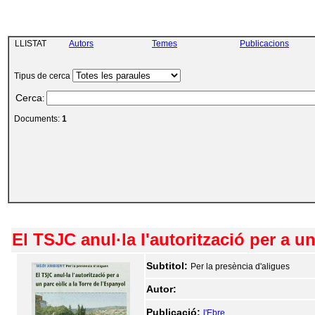
LLISTAT
Autors
Temes
Publicacions
Tipus de cerca
Cerca
:
Documents:
1
El TSJC anul·la l'autorització per a un
Subtitol:
Per la presència d'aligues
Autor:
Publicació:
l'Ebre