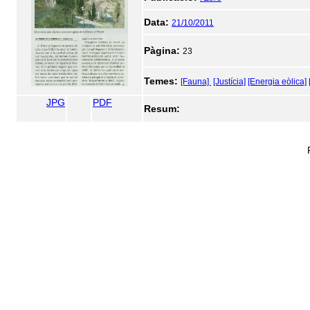
Data:
21/10/2011
Pàgina:
23
Temes:
[Fauna]
[Justícia]
[Energia eòlica]
JPG
PDF
Resum: