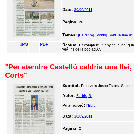
Data:
30/09/2011
Pàgina:
20
Temes:
[Deltebre]
[Ponts]
[Sant Jaume d'E
JPG
PDF
Resum:
Es compleix un any de la inaugura
veÃ¯ns de la poblaciÃ³.
"Per atendre Castelló caldria una llei
Corts"
Subtitol:
Entrevista Josep Puxeu, Secretar
Autor:
Berbis, S.
Publicació:
l'Ebre
Data:
30/09/2011
Pàgina:
3