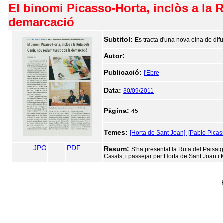
El binomi Picasso-Horta, inclòs a la R
demarcació
Subtitol:
Es tracta d'una nova eina de difu
Autor:
Publicació:
l'Ebre
Data:
30/09/2011
Pàgina:
45
Temes:
[Horta de Sant Joan]
[Pablo Picas
JPG
PDF
Resum:
S'ha presentat la Ruta del Paisatg
Casals, i passejar per Horta de Sant Joan i 