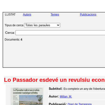
LLISTAT
Autors
Temes
Publicacions
Tipus de cerca
Cerca
:
Documents:
4
Lo Passador esdevé un revulsiu econò
Subtitol:
Es compleix un any de l'obertura 
Autor:
Millan, M.
Publicació:
Diari de Tarragona