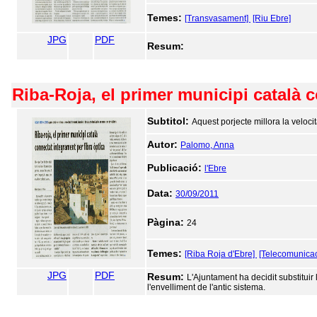
Temes:
[Transvasament]
[Riu Ebre]
JPG
PDF
Resum:
Riba-Roja, el primer municipi català 
Subtitol:
Aquest porjecte millora la velocit
Autor:
Palomo, Anna
Publicació:
l'Ebre
Data:
30/09/2011
Pàgina:
24
Temes:
[Riba Roja d'Ebre]
[Telecomunicac
JPG
PDF
Resum:
L'Ajuntament ha decidit substituir 
l'envelliment de l'antic sistema.