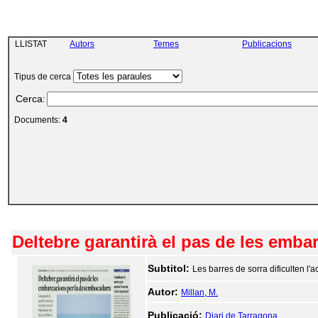
LLISTAT
Autors
Temes
Publicacions
Tipus de cerca
Cerca
:
Documents:
4
Deltebre garantirà el pas de les emb
Subtitol:
Les barres de sorra dificulten l'
Autor:
Millan, M.
Publicació:
Diari de Tarragona