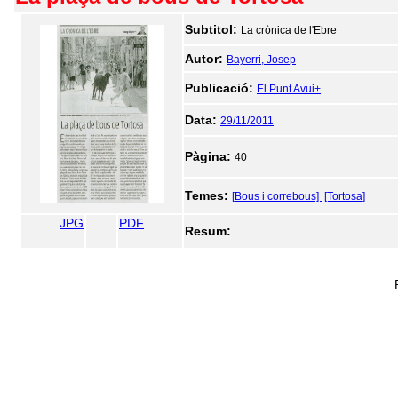
Subtitol:
La crònica de l'Ebre
Autor:
Bayerri, Josep
Publicació:
El Punt Avui+
Data:
29/11/2011
Pàgina:
40
Temes:
[Bous i correbous]
[Tortosa]
JPG
PDF
Resum: