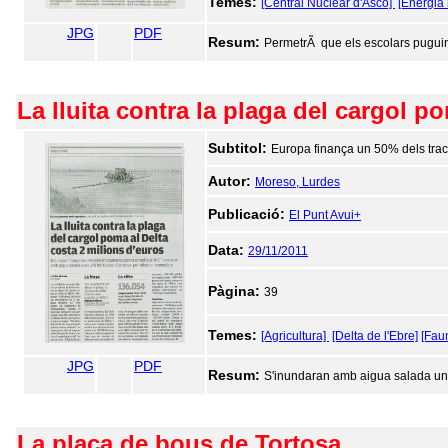
Temes:
[Central Nuclear d'Ascó]
[Energia 
JPG
PDF
Resum:
PermetrÃ que els escolars puguin t
La lluita contra la plaga del cargol p
Subtitol:
Europa finança un 50% dels trac
Autor:
Moreso, Lurdes
Publicació:
El Punt Avui+
Data:
29/11/2011
Pàgina:
39
Temes:
[Agricultura]
[Delta de l'Ebre]
[Fau
JPG
PDF
Resum:
S'inundaran amb aigua salada une
La plaça de bous de Tortosa