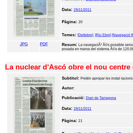
Data:
29/11/2011
Pàgina:
20
Temes:
[Deltebre]
[Riu Ebre]
[Navegació fl
JPG
PDF
Resum:
La navegaciÃ³ Ã©s possible sense 
posada en marxa del sistema Ã©s de 120.0
La nuclear d'Ascó obre el nou centre 
Subtitol:
Pretén apropar les instal·lacions 
Autor:
Publicació:
Diari de Tarragona
Data:
29/11/2011
Pàgina:
21