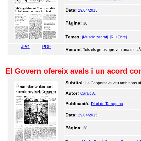
Data:
29/04/2015
Pàgina:
30
Temes:
[Musclo zebrat]
[Riu Ebre]
JPG
PDF
Resum:
Tots els grups aproven una mociÃ³ p
El Govern ofereix avals i un acord co
Subtitol:
La Cooperativa veu amb bons ull
Autor:
Caralt, A.
Publicació:
Diari de Tarragona
Data:
29/04/2015
Pàgina:
28