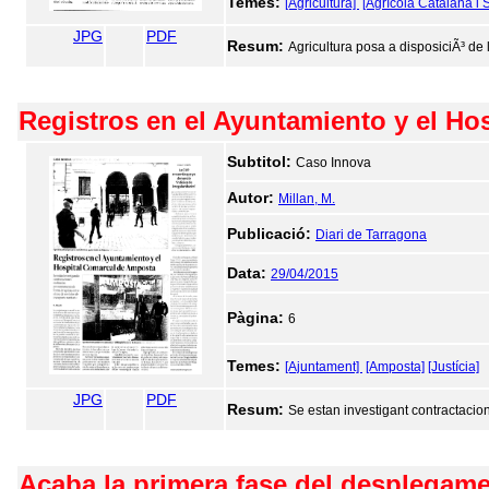
Temes:
[Agricultura]
[Agrícola Catalana i 
JPG
PDF
Resum:
Agricultura posa a disposiciÃ³ de 
Registros en el Ayuntamiento y el H
Subtitol:
Caso Innova
Autor:
Millan, M.
Publicació:
Diari de Tarragona
Data:
29/04/2015
Pàgina:
6
Temes:
[Ajuntament]
[Amposta]
[Justícia]
JPG
PDF
Resum:
Se estan investigant contractacion
Acaba la primera fase del desplegamen