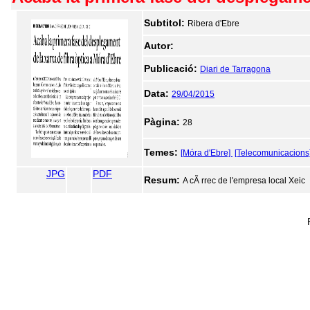
Subtitol:
Ribera d'Ebre
Autor:
Publicació:
Diari de Tarragona
Data:
29/04/2015
Pàgina:
28
Temes:
[Móra d'Ebre]
[Telecomunicacions
JPG
PDF
Resum:
A cÃ rrec de l'empresa local Xeic