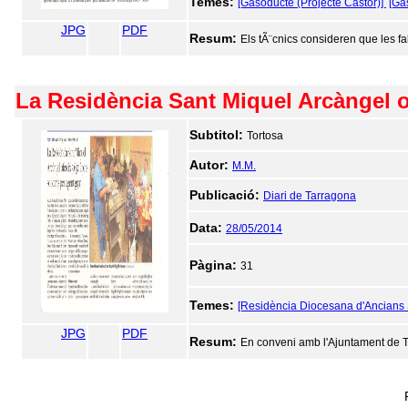
Temes:
[Gasoducte (Projecte Castor)]
[Ga
JPG
PDF
Resum:
Els tÃ¨cnics consideren que les fa
La Residència Sant Miquel Arcàngel of
Subtitol:
Tortosa
Autor:
M.M.
Publicació:
Diari de Tarragona
Data:
28/05/2014
Pàgina:
31
Temes:
[Residència Diocesana d'Ancians 
JPG
PDF
Resum:
En conveni amb l'Ajuntament de T