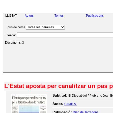
LLISTAT
Autors
Temes
Publicacions
Tipus de cerca
Cerca
:
Documents:
3
L'Estat aposta per canalitzar un pas 
Subtitol:
El Diputat del PP ebrenc Joan Be
Autor:
Caralt, A.
Publicació:
Diari de Tarragona