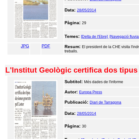
Data:
28/05/2014
Pàgina:
29
Temes:
[Delta de l'Ebre]
[Navegació fluvial
JPG
PDF
Resum:
El president de la CHE visita l'ind
treballs.
L'Institut Geològic certifica dos tipu
Subtitol:
Més dades de l'informe
Autor:
Europa Press
Publicació:
Diari de Tarragona
Data:
28/05/2014
Pàgina:
30