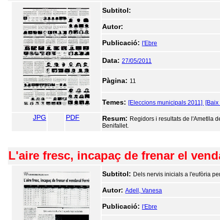
Subtitol:
Autor:
Publicació:
l'Ebre
Data:
27/05/2011
Pàgina:
11
Temes:
[Eleccions municipals 2011]
[Baix
JPG
PDF
Resum:
Regidors i resultats de l'Ametlla d
Benifallet.
L'aire fresc, incapaç de frenar el vend
Subtitol:
Dels nervis inicials a l'eufòria p
Autor:
Adell, Vanesa
Publicació:
l'Ebre