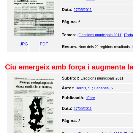
Data:
27/05/2011
Pàgina:
6
Temes:
[Eleccions municipals 2011]
[Tort
JPG
PDF
Resum:
Nom dels 21 regidors resultants de
Ciu emergeix amb força i augmenta la d
Subtitol:
Eleccions municipals 2011
Autor:
Berbis, S. ; Cabanes, S.
Publicació:
l'Ebre
Data:
27/05/2011
Pàgina:
3