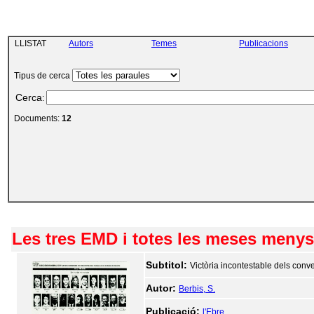
LLISTAT
Autors
Temes
Publicacions
Tipus de cerca
Cerca
:
Documents:
12
Les tres EMD i totes les meses menys
Subtitol:
Victòria incontestable dels con
Autor:
Berbis, S.
Publicació:
l'Ebre