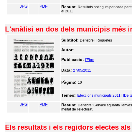
JPG
PDF
Resum:
Resultats obtinguts per cada part
el 2011
L'anàlisi en dos dels municipis més 
Subtitol:
Deltebre i Roquetes
Autor:
Publicació:
l'Ebre
Data:
27/05/2011
Pàgina:
10
Temes:
[Eleccions municipals 2011]
[Delt
JPG
PDF
Resum:
Deltebre: Gervasi aguanta l'envesti
meitat de l'electorat.
Els resultats i els regidors electes al