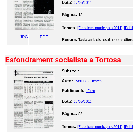
Data:
27/05/2011
Pàgina:
13
Temes:
[Eleccions municipals 2011]
[Polít
JPG
PDF
Resum:
Taula amb els resultats dels difer
Esfondrament socialista a Tortosa
Subtitol:
Autor:
Sorribes, JesÃºs
Publicació:
l'Ebre
Data:
27/05/2011
Pàgina:
52
Temes:
[Eleccions municipals 2011]
[Polít