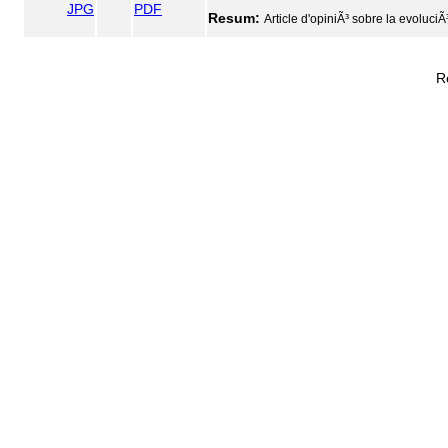
JPG
PDF
Resum:
Article d'opiniÃ³ sobre la evoluciÃ
R