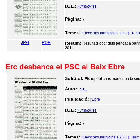
Data:
27/05/2011
Pàgina:
7
Temes:
[Eleccions municipals 2011]
[Tort
JPG
PDF
Resum:
Resultats obtinguts per cada parti
2011
Erc desbanca el PSC al Baix Ebre
Subtitol:
Els republicans mantenen la seu
Autor:
S.C.
Publicació:
l'Ebre
Data:
27/05/2011
Pàgina:
7
Temes:
[Eleccions municipals 2011]
[Baix