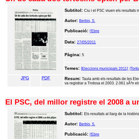
Subtitol:
Ciu i el PSC viuen els resultats
Autor:
Berbis, S.
Publicació:
l'Ebre
Data:
27/05/2011
Pàgina:
5
Temes:
[Eleccions municipals 2011]
[Tort
JPG
PDF
Resum:
Taula amb els resultats de les El
va registrar a Trotosa el 2003. 2.061 sÃ³n e
El PSC, del millor registre el 2008 a u
Subtitol:
Els resultats al llarg de la histò
Autor:
Berbis, S.
Publicació:
l'Ebre