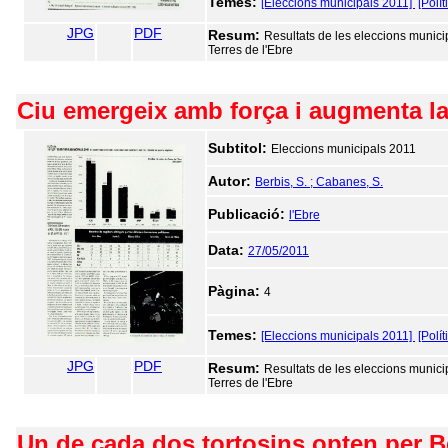
Temes:
[Eleccions municipals 2011]
[Polít
JPG
PDF
Resum:
Resultats de les eleccions municipa
Terres de l'Ebre
Ciu emergeix amb força i augmenta la d
Subtitol:
Eleccions municipals 2011
Autor:
Berbis, S. ; Cabanes, S.
Publicació:
l'Ebre
Data:
27/05/2011
Pàgina:
4
Temes:
[Eleccions municipals 2011]
[Polít
JPG
PDF
Resum:
Resultats de les eleccions municipa
Terres de l'Ebre
Un de cada dos tortosins opten per B