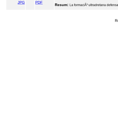
JPG
PDF
Resum:
La formaciÃ³ ultradretana defensa
R