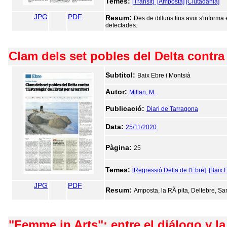
Temes:
[Trànsit]
[Amposta]
[Ciutadania]
JPG
PDF
Resum:
Des de dilluns fins avui s'inform
detectades.
Clam dels set pobles del Delta contra "l
Subtitol:
Baix Ebre i Montsià
Autor:
Millan, M.
Publicació:
Diari de Tarragona
Data:
25/11/2020
Pàgina:
25
Temes:
[Regressió Delta de l'Ebre]
[Baix 
JPG
PDF
Resum:
Amposta, la RÃ pita, Deltebre, Sa
"Femme in Arts": entre el diálogo y la