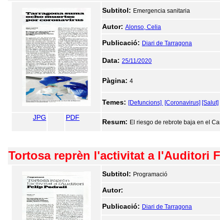
Subtitol:
Emergencia sanitaria
Autor:
Alonso, Celia
Publicació:
Diari de Tarragona
Data:
25/11/2020
Pàgina:
4
Temes:
[Defuncions]
[Coronavirus]
[Salut]
JPG
PDF
Resum:
El riesgo de rebrote baja en el 
Tortosa reprèn l'activitat a l'Auditori 
Subtitol:
Programació
Autor:
Publicació:
Diari de Tarragona