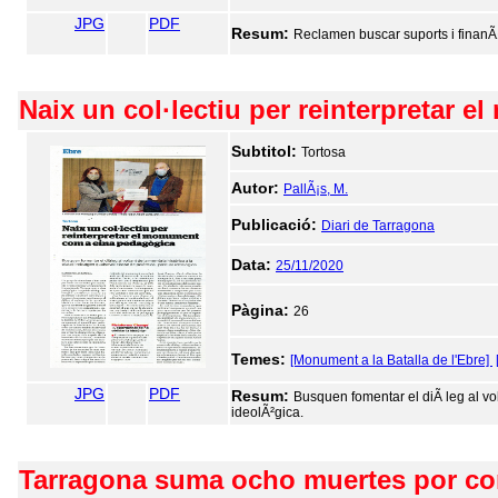
JPG
PDF
Resum:
Reclamen buscar suports i finanÃ§a
Naix un col·lectiu per reinterpretar
Subtitol:
Tortosa
Autor:
PallÃ¡s, M.
Publicació:
Diari de Tarragona
Data:
25/11/2020
Pàgina:
26
Temes:
[Monument a la Batalla de l'Ebre]
JPG
PDF
Resum:
Busquen fomentar el diÃ leg al vol
ideolÃ²gica.
Tarragona suma ocho muertes por co