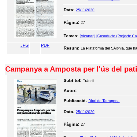
Data:
25/11/2020
Pàgina:
27
Temes:
[Alcanar]
[Gasoducte (Projecte Cas
JPG
PDF
Resum:
La Plataforma del SÃ©nia, que ha 
Campanya a Amposta per l'ús del patin
Subtitol:
Trànsit
Autor:
Publicació:
Diari de Tarragona
Data:
25/11/2020
Pàgina:
27