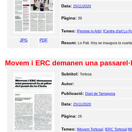
Data:
25/11/2020
Pàgina:
39
Temes:
[Femme in Arts]
[Centre d'art Lo Pa
JPG
PDF
Resum:
Lo Pati. Hoy se inaugura la cuarta
Movem i ERC demanen una passarel·la 
Subtitol:
Tortosa
Autor:
Publicació:
Diari de Tarragona
Data:
25/11/2020
Pàgina:
26
Temes:
[Movem Tortosa]
[ERC Tortosa]
[M