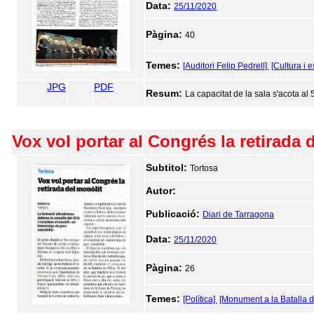
Data:
25/11/2020
Pàgina:
40
Temes:
[Auditori Felip Pedrell]
[Cultura i 
JPG
PDF
Resum:
La capacitat de la sala s'acota a
Vox vol portar al Congrés la retirada 
Subtitol:
Tortosa
Autor:
Publicació:
Diari de Tarragona
Data:
25/11/2020
Pàgina:
26
Temes:
[Política]
[Monument a la Batalla d