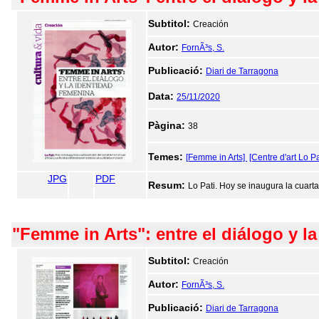
Subtitol:
Creación
Autor:
FornÃ³s, S.
Publicació:
Diari de Tarragona
Data:
25/11/2020
Pàgina:
38
Temes:
[Femme in Arts]
[Centre d'art Lo Pa
JPG
PDF
Resum:
Lo Pati. Hoy se inaugura la cuarta
"Femme in Arts": entre el diálogo y la
Subtitol:
Creación
Autor:
FornÃ³s, S.
Publicació:
Diari de Tarragona