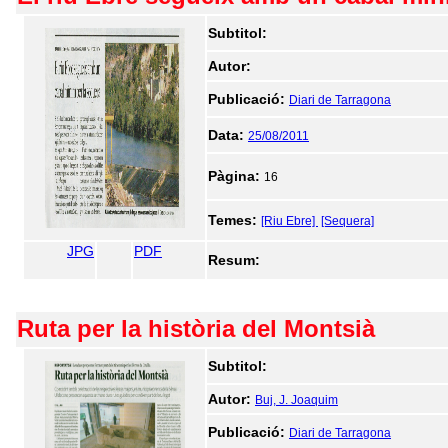
Subtitol:
Autor:
Publicació:
Diari de Tarragona
Data:
25/08/2011
Pàgina:
16
Temes:
[Riu Ebre]
[Sequera]
JPG
PDF
Resum:
Ruta per la història del Montsià
Subtitol:
Autor:
Buj, J. Joaquim
Publicació:
Diari de Tarragona