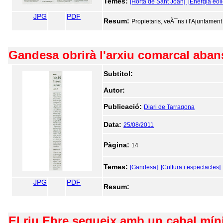
Temes:
[Horta de Sant Joan]
[Energia eòli
JPG
PDF
Resum:
Propietaris, veÃ¯ns i l'Ajuntament v
Gandesa obrirà l'arxiu comarcal aban
Subtitol:
Autor:
Publicació:
Diari de Tarragona
Data:
25/08/2011
Pàgina:
14
Temes:
[Gandesa]
[Cultura i espectacles]
JPG
PDF
Resum:
El riu Ebre segueix amb un cabal mín