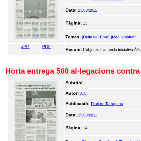
Data:
25/08/2011
Pàgina:
15
Temes:
[Delta de l'Ebre]
[Medi ambient]
JPG
PDF
Resum:
L'objectiu d'aquesta iniciativa Ã©s
Horta entrega 500 al·legacions contra 
Subtitol:
Autor:
A.C.
Publicació:
Diari de Tarragona
Data:
25/08/2011
Pàgina:
14