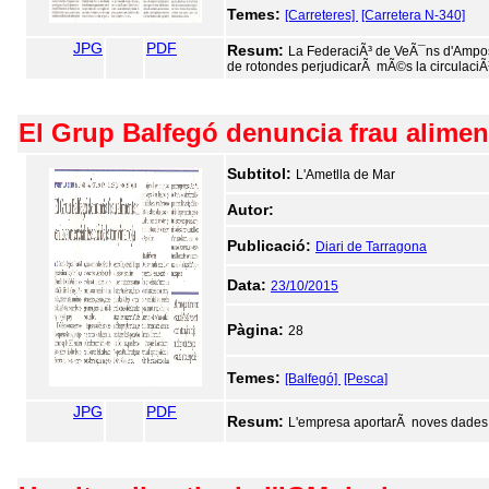
Temes:
[Carreteres]
[Carretera N-340]
JPG
PDF
Resum:
La FederaciÃ³ de VeÃ¯ns d'Ampost
de rotondes perjudicarÃ mÃ©s la circulaciÃ³
El Grup Balfegó denuncia frau alimenta
Subtitol:
L'Ametlla de Mar
Autor:
Publicació:
Diari de Tarragona
Data:
23/10/2015
Pàgina:
28
Temes:
[Balfegó]
[Pesca]
JPG
PDF
Resum:
L'empresa aportarÃ noves dades q