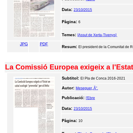
Data:
23/10/2015
Pàgina:
6
Temes:
[Assut de Xerta-Tivenys]
JPG
PDF
Resum:
El president de la Comunitat de Re
La Comissió Europea exigeix a l'Estat
Subtitol:
El Pla de Conca 2016-2021
Autor:
Meseguer, Ã”.
Publicació:
l'Ebre
Data:
23/10/2015
Pàgina:
10