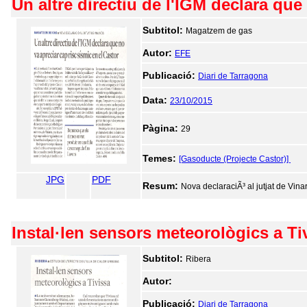
Un altre directiu de l'IGM declara que
Subtitol:
Magatzem de gas
Autor:
EFE
Publicació:
Diari de Tarragona
Data:
23/10/2015
Pàgina:
29
Temes:
[Gasoducte (Projecte Castor)]
JPG
PDF
Resum:
Nova declaraciÃ³ al jutjat de Vina
Instal·len sensors meteorològics a Ti
Subtitol:
Ribera
Autor:
Publicació:
Diari de Tarragona