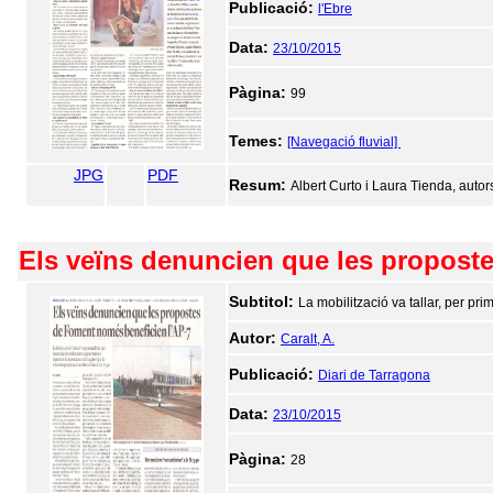
Publicació:
l'Ebre
Data:
23/10/2015
Pàgina:
99
Temes:
[Navegació fluvial]
JPG
PDF
Resum:
Albert Curto i Laura Tienda, autors 
Els veïns denuncien que les propost
Subtitol:
La mobilització va tallar, per pr
Autor:
Caralt, A.
Publicació:
Diari de Tarragona
Data:
23/10/2015
Pàgina:
28