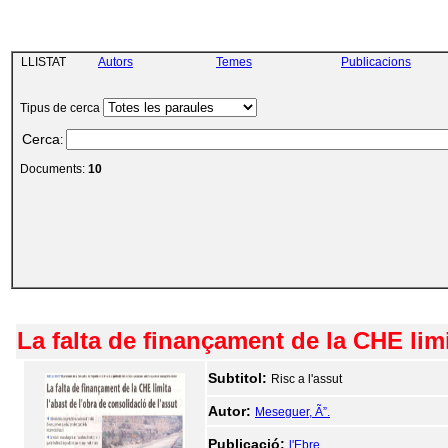
LLISTAT
Autors
Temes
Publicacions
Tipus de cerca
Cerca
:
Documents:
10
La falta de finançament de la CHE limi
Subtitol:
Risc a l'assut
Autor:
Meseguer, Ã”.
Publicació:
l'Ebre