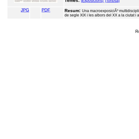
Temes:
[Exposicions]
[Tortosa]
JPG
PDF
Resum:
Una macroexposiciÃ³ multidisciplin
de segle XIX i les albors del XX a la ciutat i
R