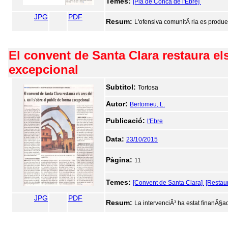
Temes:
[Pla de Conca de l'Ebre]
JPG
PDF
Resum:
L'ofensiva comunitÃ ria es produei
El convent de Santa Clara restaura els 
excepcional
Subtitol:
Tortosa
Autor:
Bertomeu, L.
Publicació:
l'Ebre
Data:
23/10/2015
Pàgina:
11
Temes:
[Convent de Santa Clara]
[Restaur
JPG
PDF
Resum:
La intervenciÃ³ ha estat finanÃ§