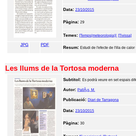
Data:
23/10/2015
Pàgina:
29
Temes:
[Temps(meteorologia)]
[Tivissa]
JPG
PDF
Resum:
Estudi de l'efecte de l'illa de calo
Les llums de la Tortosa moderna
Subtitol:
Es podrà veure en set espais dife
Autor:
PallÃ¡s, M.
Publicació:
Diari de Tarragona
Data:
23/10/2015
Pàgina:
30