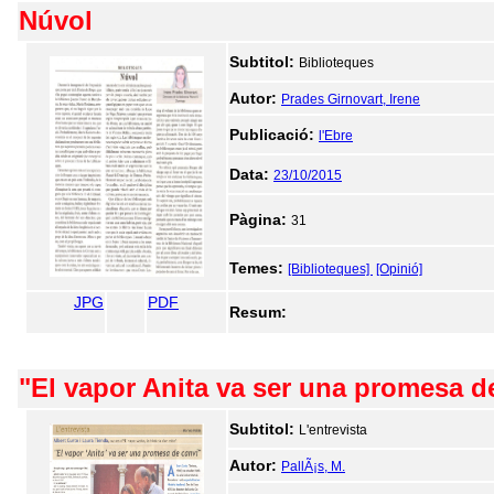
Núvol
Subtitol:
Biblioteques
Autor:
Prades Girnovart, Irene
Publicació:
l'Ebre
Data:
23/10/2015
Pàgina:
31
Temes:
[Biblioteques]
[Opinió]
JPG
PDF
Resum:
"El vapor Anita va ser una promesa d
Subtitol:
L'entrevista
Autor:
PallÃ¡s, M.