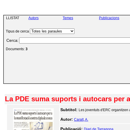
LLISTAT
Autors
Temes
Publicacions
Tipus de cerca
Cerca
:
Documents:
3
La PDE suma suports i autocars per a 
Subtitol:
Les joventuts d'ERC organitzen 
Autor:
Caralt, A.
Publicació:
Diari de Tarragona