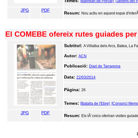
Temes:
[Balneari de Porcar]
[Jardins del 
JPG
PDF
Resum:
Nou actiu en aquest espai d'interÃ¨s
El COMEBE ofereix rutes guiades per r
Subtitol:
A Villalba dels Arcs, Batea, La Fat
Autor:
ACN
Publicació:
Diari de Tarragona
Data:
22/03/2014
Pàgina:
26
Temes:
[Batalla de l'Ebre]
[Consorci Memor
JPG
PDF
Resum:
Els tÃ¨cnics oferiran visites guiad