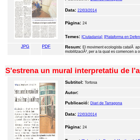
Data:
22/03/2014
Pàgina:
24
Temes:
[Ciutadania]
[Plataforma en Defen
JPG
PDF
Resum:
El moviment ecologista catalÃ apro
mobilitzaciÃ³, per a la qual es comencen a o
S'estrena un mural interpretatiu de l'
Subtitol:
Tortosa
Autor:
Publicació:
Diari de Tarragona
Data:
22/03/2014
Pàgina:
24