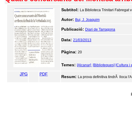
Subtitol:
La Biblioteca Trinitari Fabregat v
Autor:
Buj, J. Joaquim
Publicació:
Diari de Tarragona
Data:
21/03/2013
Pàgina:
20
Temes:
[Alcanar]
[Biblioteques]
[Cultura i
JPG
PDF
Resum:
La prova definitiva tindrÃ lloca l'A