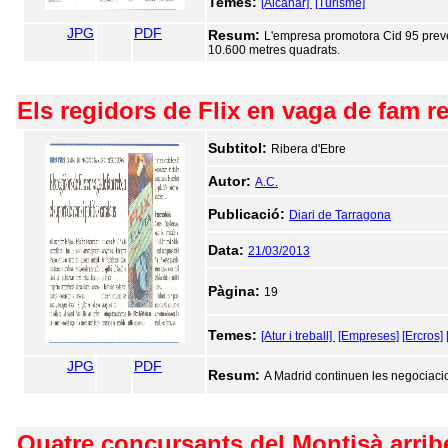
Temes:
[Alcanar]
[Turisme]
JPG
PDF
Resum:
L'empresa promotora Cid 95 preveu
10.600 metres quadrats.
Els regidors de Flix en vaga de fam re
Subtitol:
Ribera d'Ebre
Autor:
A.C.
Publicació:
Diari de Tarragona
Data:
21/03/2013
Pàgina:
19
Temes:
[Atur i treball]
[Empreses]
[Ercros]
JPG
PDF
Resum:
A Madrid continuen les negociacio
Quatre concursants del Montisà arriben