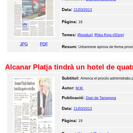
Data:
21/03/2013
Pàgina:
18
Temes:
[Residus]
[Riba Roja d'Ebre]
JPG
PDF
Resum:
Urbanisme aprova de forma provisio
Alcanar Platja tindrà un hotel de quatr
Subtitol:
Arrenca el procés administratiu p
Autor:
M.M.
Publicació:
Diari de Tarragona
Data:
21/03/2013
Pàgina:
19