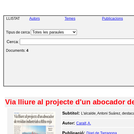
LLISTAT
Autors
Temes
Publicacions
Tipus de cerca
Cerca
:
Documents:
4
Via lliure al projecte d'un abocador d
Subtitol:
L'alcalde, Antoni Suárez, destaca
Autor:
Caralt, A.
Publicació:
Diari de Tarragona