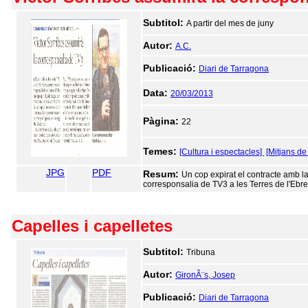
Subtitol:
A partir del mes de juny
Autor:
A.C.
Publicació:
Diari de Tarragona
Data:
20/03/2013
Pàgina:
22
Temes:
[Cultura i espectacles]
[Mitjans d
JPG
PDF
Resum:
Un cop expirat el contracte amb la
corresponsalia de TV3 a les Terres de l'Ebre
Capelles i capelletes
Subtitol:
Tribuna
Autor:
GironÃ¨s, Josep
Publicació:
Diari de Tarragona