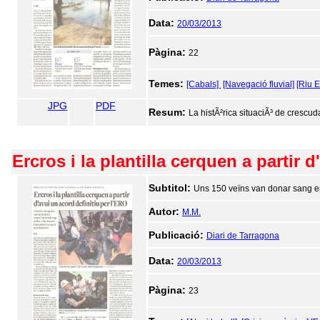
Data:
20/03/2013
Pàgina:
22
Temes:
[Cabals]
[Navegació fluvial]
[Riu E
JPG
PDF
Resum:
La histÃ²rica situaciÃ³ de crescud
Ercros i la plantilla cerquen a partir 
Subtitol:
Uns 150 veïns van donar sang en 
Autor:
M.M.
Publicació:
Diari de Tarragona
Data:
20/03/2013
Pàgina:
23