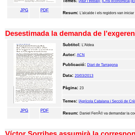
Temes:
[Atur i treball]
[Crisi econòmica]
[E
JPG
PDF
Resum:
L'alcalde i els regidors van inicia
Desestimada la demanda de l'exgerent
Subtitol:
L'Aldea
Autor:
ACN
Publicació:
Diari de Tarragona
Data:
20/03/2013
Pàgina:
23
Temes:
[Agrícola Catalana i Secció de Crè
JPG
PDF
Resum:
Daniel FerrÃ© va demandar la coo
Víctor Sorribes assumirà la correspo