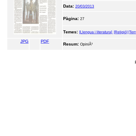
Data:
20/03/2013
Pàgina:
27
Temes:
[Llengua i literatura]
[Religió]
[Ter
JPG
PDF
Resum:
OpiniÃ³