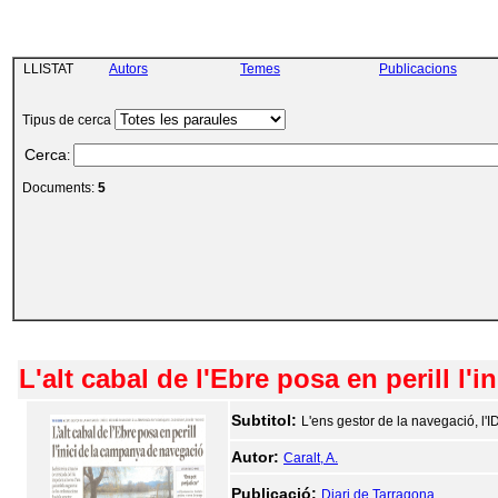
LLISTAT
Autors
Temes
Publicacions
Tipus de cerca
Cerca
:
Documents:
5
L'alt cabal de l'Ebre posa en perill l
Subtitol:
L'ens gestor de la navegació, l'
Autor:
Caralt, A.
Publicació:
Diari de Tarragona