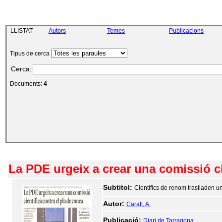
LLISTAT
Autors
Temes
Publicacions
Tipus de cerca
Cerca
:
Documents:
4
La PDE urgeix a crear una comissió ci
Subtitol:
Científics de renom traslladen una
Autor:
Caralt, A.
Publicació:
Diari de Tarragona