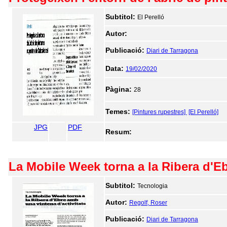
Subtitol:
El Perelló
Autor:
Publicació:
Diari de Tarragona
Data:
19/02/2020
Pàgina:
28
Temes:
[Pintures rupestres]
[El Perelló]
JPG
PDF
Resum:
La Mobile Week torna a la Ribera d'Eb
Subtitol:
Tecnologia
Autor:
Regolf, Roser
Publicació:
Diari de Tarragona