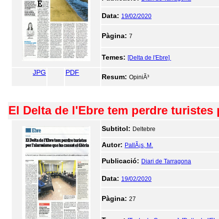
Data:
19/02/2020
Pàgina:
7
Temes:
[Delta de l'Ebre]
JPG
PDF
Resum:
OpiniÃ³
El Delta de l'Ebre tem perdre turistes
Subtitol:
Deltebre
Autor:
PallÃ¡s, M.
Publicació:
Diari de Tarragona
Data:
19/02/2020
Pàgina:
27