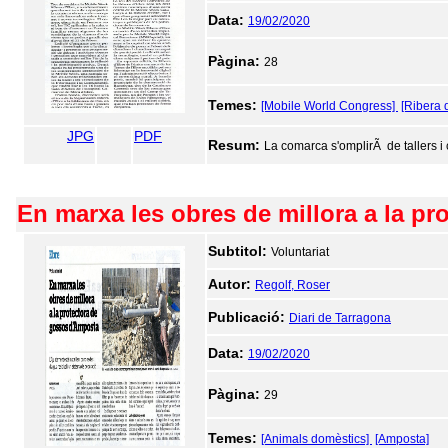
Data:
19/02/2020
Pàgina:
28
Temes:
[Mobile World Congress]
[Ribera 
JPG
PDF
Resum:
La comarca s'omplirÃ de tallers i 
En marxa les obres de millora a la p
Subtitol:
Voluntariat
Autor:
Regolf, Roser
Publicació:
Diari de Tarragona
Data:
19/02/2020
Pàgina:
29
Temes:
[Animals domèstics]
[Amposta]