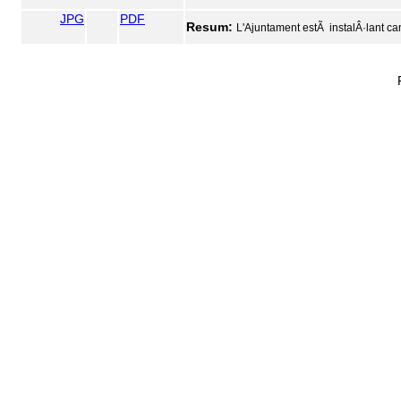
JPG
PDF
Resum:
L'Ajuntament estÃ instalÂ·lant ca