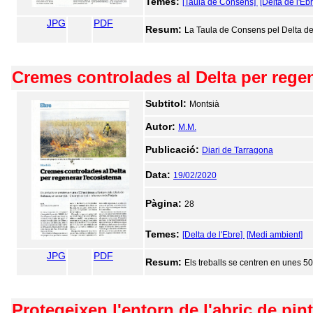
Temes:
[Taula de Consens]
[Delta de l'Ebr
JPG
PDF
Resum:
La Taula de Consens pel Delta dem
Cremes controlades al Delta per rege
Subtitol:
Montsià
Autor:
M.M.
Publicació:
Diari de Tarragona
Data:
19/02/2020
Pàgina:
28
Temes:
[Delta de l'Ebre]
[Medi ambient]
JPG
PDF
Resum:
Els treballs se centren en unes 50
Protegeixen l'entorn de l'abric de pin