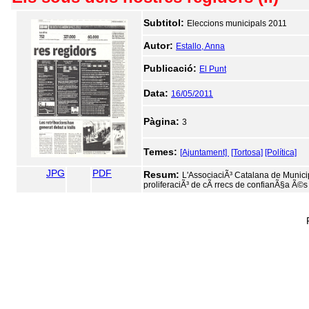
Subtitol:
Eleccions municipals 2011
Autor:
Estallo, Anna
Publicació:
El Punt
Data:
16/05/2011
Pàgina:
3
Temes:
[Ajuntament]
[Tortosa]
[Política]
JPG
PDF
Resum:
L'AssociaciÃ³ Catalana de Municip
proliferaciÃ³ de cÃ rrecs de confianÃ§a Ã©s 