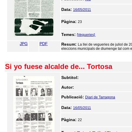
Data:
16/05/2011
Pàgina:
23
Temes:
[Vegueries]
JPG
PDF
Resum:
La llei de vegueries de juliol de 
eleccions municipals de diumenge tal com e
Si yo fuese alcalde de... Tortosa
Subtitol:
Autor:
Publicació:
Diari de Tarragona
Data:
16/05/2011
Pàgina:
22