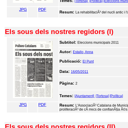
Temes:
[Tortosa]
[Política]
[Eleccions muni
JPG
PDF
Resum:
La rehabilitaciÃ³ del nucli antic i
Els sous dels nostres regidors (I)
Subtitol:
Eleccions municipals 2011
Autor:
Estallo, Anna
Publicació:
El Punt
Data:
16/05/2011
Pàgina:
2
Temes:
[Ajuntament]
[Tortosa]
[Política]
JPG
PDF
Resum:
L'AssociaciÃ³ Catalana de Municip
proliferaciÃ³ de cÃ rrecs de confianÃ§a Ã©s 
Els sous dels nostres regidors (II)