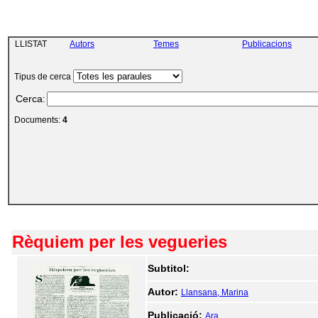
LLISTAT
Autors
Temes
Publicacions
Tipus de cerca
Cerca
:
Documents:
4
Rèquiem per les vegueries
Subtitol:
Autor:
Llansana, Marina
Publicació:
Ara