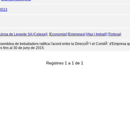
/2013
ulosa de Levante SA (Celesa)]
[Economia]
[Empreses]
[Atur i treball]
[Tortosa]
ssemblea de treballadors ratifica l'acord entre la DirecciÃ³ i el ComitÃ¨ d'Empresa qu
s fins al 30 de juny de 2015.
Registres 1 a 1 de 1