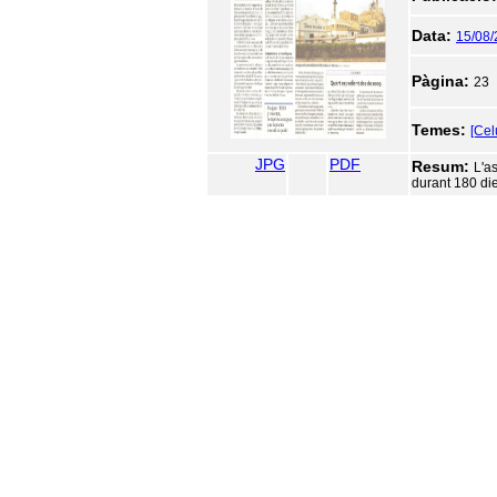
Data:
15/08
Pàgina:
23
Temes:
[Cel
JPG
PDF
Resum:
L'a
durant 180 die