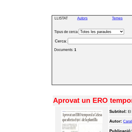
LLISTAT
Autors
Temes
Tipus de cerca
Cerca
:
Documents:
1
Aprovat un ERO temporal
Subtitol:
El
Autor:
Caralt
Publicació