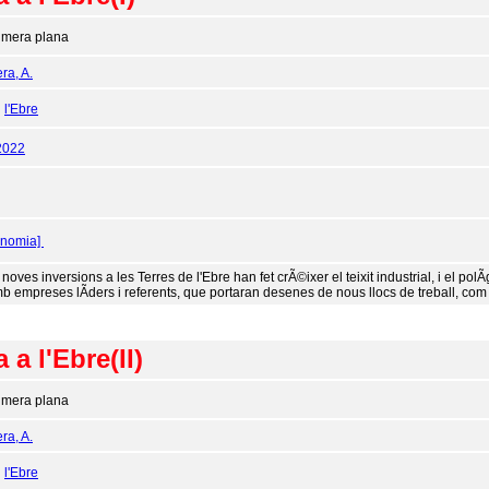
imera plana
ra, A.
:
l'Ebre
2022
onomia]
noves inversions a les Terres de l'Ebre han fet crÃ©ixer el teixit industrial, i el po
mb empreses lÃ­ders i referents, que portaran desenes de nous llocs de treball, com
 a l'Ebre(II)
imera plana
ra, A.
:
l'Ebre