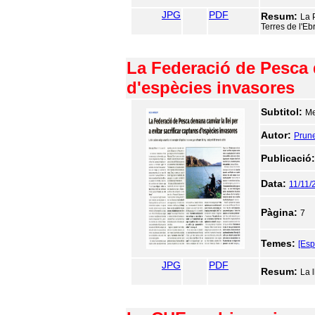
JPG
PDF
Resum:
La 
Terres de l'Eb
La Federació de Pesca d
d'espècies invasores
Subtitol:
Me
Autor:
Prune
Publicació
Data:
11/11/
Pàgina:
7
Temes:
[Esp
JPG
PDF
Resum:
La l