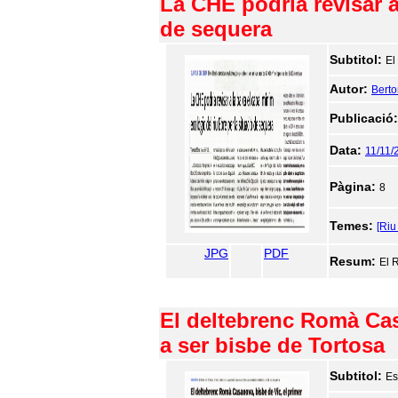
La CHE podria revisar a
de sequera
Subtitol:
El
Autor:
Berto
Publicació
Data:
11/11/
Pàgina:
8
Temes:
[Riu
JPG
PDF
Resum:
El 
El deltebrenc Romà Casa
a ser bisbe de Tortosa
Subtitol:
Es