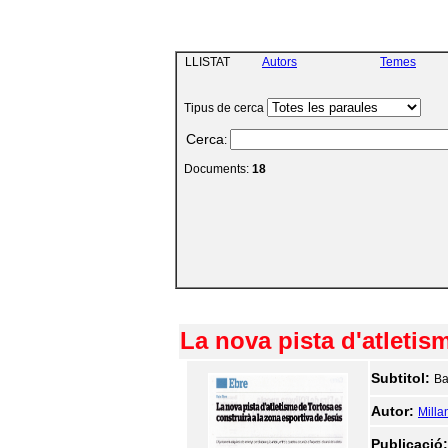
LLISTAT
Autors
Temes
Tipus de cerca
Cerca
:
Documents:
18
La nova pista d'atletis
Subtitol:
Ba
Autor:
Milla
Publicació