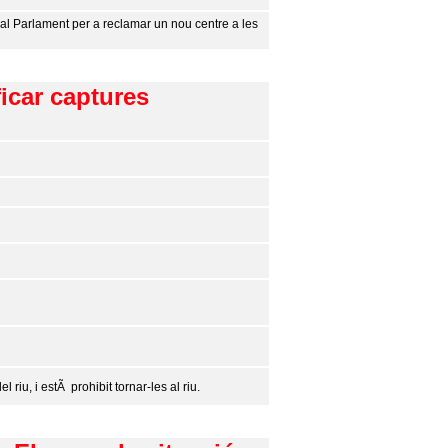
al Parlament per a reclamar un nou centre a les
ficar captures
riu, i estÃ prohibit tornar-les al riu.