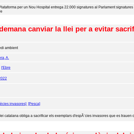
Plataforma per un Nou Hospital entrega 22.000 signatures al Parlament signatures 
re
emana canviar la llei per a evitar sacri
di ambient
ra, A.
:
l'Ebre
2022
ècies invasores]
[Pesca]
lei catalana obliga a sacrificar els exemplars d'espÃ¨cies invasores que es trauen del 