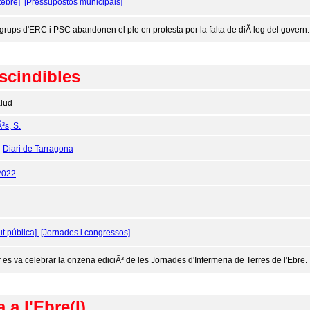
tebre]
[Pressupostos municipals]
 grups d'ERC i PSC abandonen el ple en protesta per la falta de diÃ leg del govern.
scindibles
lud
³s, S.
:
Diari de Tarragona
2022
ut pública]
[Jornades i congressos]
r es va celebrar la onzena ediciÃ³ de les Jornades d'Infermeria de Terres de l'Ebre.
 a l'Ebre(I)