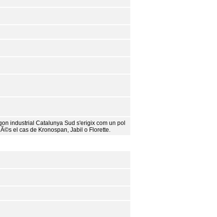
lÃ­gon industrial Catalunya Sud s'erigix com un pol
 Ã©s el cas de Kronospan, Jabil o Florette.