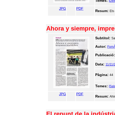
Temes:
[Del
JPG
PDF
Resum:
Els
Ahora y siempre, impre
Subtitol:
Sa
Autor:
FornÃ
Publicació
Data:
11/11/
Pàgina:
44
Temes:
[Sal
JPG
PDF
Resum:
Ahi
El repunt de la indústria