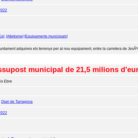
2022
ús]
[Atletisme]
[Equipaments municipals]
juntament adquireix els terrenys per al nou equipament, entre la carretera de JesÃºs
ssupost municipal de 21,5 milions d'eu
ix Ebre
:
Diari de Tarragona
2022