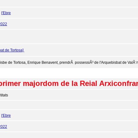
:
l'Ebre
2022
bat de Tortosa]
bisbe de Tortosa, Enrique Benavent, prendrÃ possessiÃ³ de l'Arquebisbat de ValÃ¨
rimer majordom de la Reial Arxiconfrar
titats
:
l'Ebre
2022