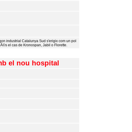
lÃ­gon industrial Catalunya Sud s'erigix com un pol
 Ã©s el cas de Kronospan, Jabil o Florette.
mb el nou hospital