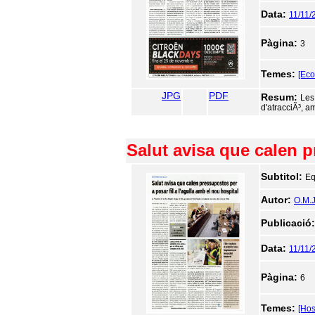
Data:
11/11/
Pàgina:
3
Temes:
[Ec
JPG
PDF
Resum:
Les 
d'atracciÃ³, a
Salut avisa que calen p
Subtitol:
Eq
Autor:
O.M.J
Publicació
Data:
11/11/
Pàgina:
6
Temes:
[Hos