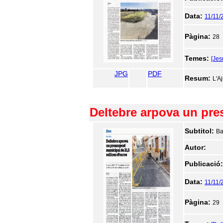
Data:
11/11/
Pàgina:
28
Temes:
[Jes
JPG
PDF
Resum:
L'A
Deltebre arpova un pre
Subtitol:
Ba
Autor:
Publicació
Data:
11/11/
Pàgina:
29