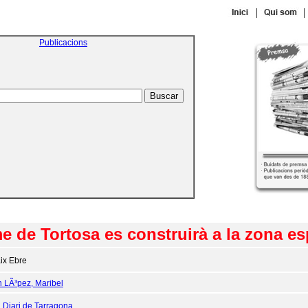
|
|
Publicacions
me de Tortosa es construirà a la zona e
ix Ebre
n LÃ³pez, Maribel
:
Diari de Tarragona