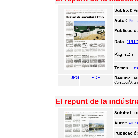
Subtitol:
Pr
Autor:
Prune
Publicació
Data:
11/11/
Pàgina:
3
Temes:
[Ec
JPG
PDF
Resum:
Les 
d'atracciÃ³, a
El repunt de la indústria
Subtitol:
Pr
Autor:
Prune
Publicació