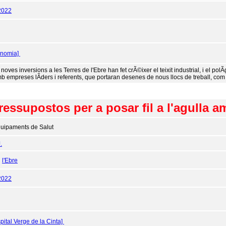
2022
onomia]
noves inversions a les Terres de l'Ebre han fet crÃ©ixer el teixit industrial, i el po
mb empreses lÃ­ders i referents, que portaran desenes de nous llocs de treball, com
ressupostos per a posar fil a l'agulla a
uipaments de Salut
.
:
l'Ebre
2022
pital Verge de la Cinta]