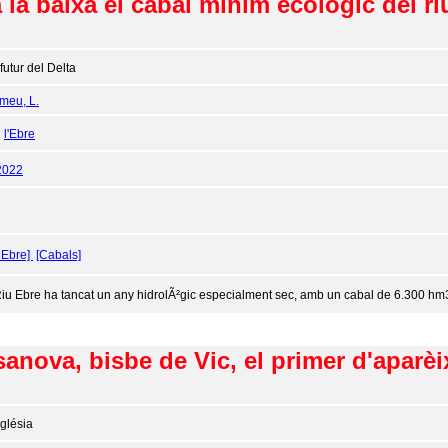
 la baixa el cabal mínim ecològic del ri
 futur del Delta
meu, L.
:
l'Ebre
2022
 Ebre]
[Cabals]
Riu Ebre ha tancat un any hidrolÃ²gic especialment sec, amb un cabal de 6.300 hm3,
nova, bisbe de Vic, el primer d'aparèix
glésia