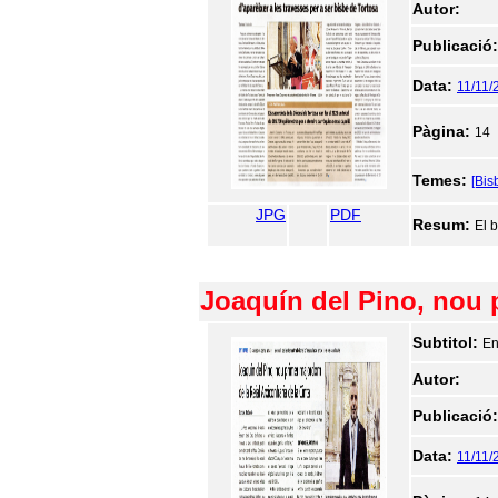
Autor:
Publicació
Data:
11/11/
Pàgina:
14
Temes:
[Bis
JPG
PDF
Resum:
El 
Joaquín del Pino, nou p
Subtitol:
En
Autor:
Publicació
Data:
11/11/