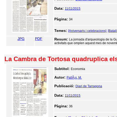
Data:
11/11/2015
Pàgina:
34
Temes:
[Aniversaris i celebracions]
[Batall
JPG
PDF
Resum:
La jornada d'arqueologia de la Guer
activitats que omplen aquest mes de novem
La Cambra de Tortosa quadruplica els
Subtitol:
Economia
Autor:
PallÃ¡s, M.
Publicació:
Diari de Tarragona
Data:
11/11/2015
Pàgina:
36