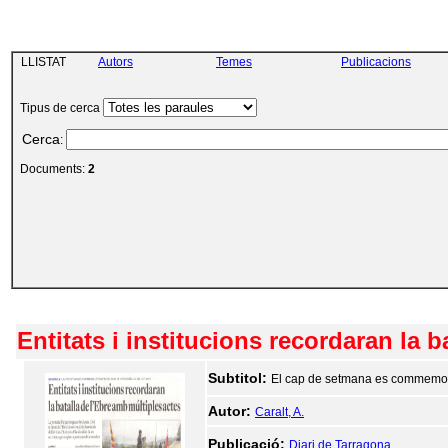
LLISTAT
Autors
Temes
Publicacions
Tipus de cerca
Cerca
:
Documents:
2
Entitats i institucions recordaran la 
Subtitol:
El cap de setmana es commemora l
Autor:
Caralt, A.
Publicació:
Diari de Tarragona