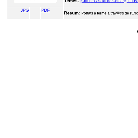
Temes:
[Cambra Oficial de Comerç, Indúst
JPG
PDF
Resum:
Portats a terme a travÃ©s de l'Ofi