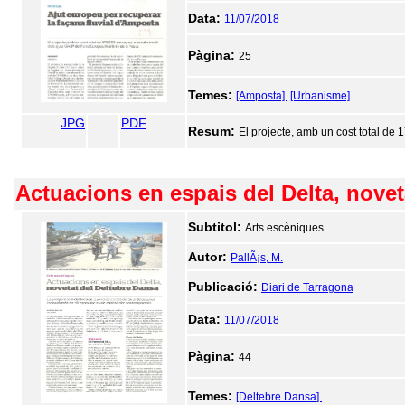
Data:
11/07/2018
Pàgina:
25
Temes:
[Amposta]
[Urbanisme]
JPG
PDF
Resum:
El projecte, amb un cost total de
Actuacions en espais del Delta, novet
Subtitol:
Arts escèniques
Autor:
PallÃ¡s, M.
Publicació:
Diari de Tarragona
Data:
11/07/2018
Pàgina:
44
Temes:
[Deltebre Dansa]