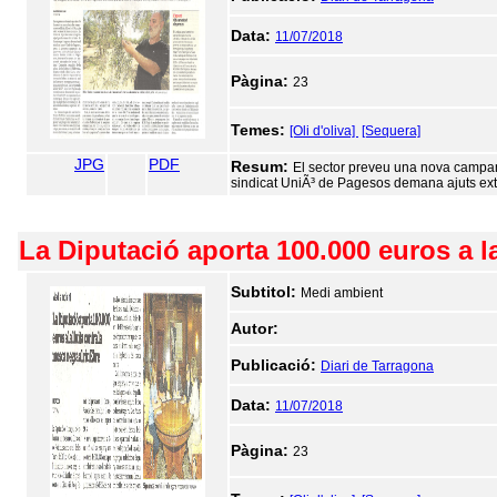
Data:
11/07/2018
Pàgina:
23
Temes:
[Oli d'oliva]
[Sequera]
JPG
PDF
Resum:
El sector preveu una nova campany
sindicat UniÃ³ de Pagesos demana ajuts extr
La Diputació aporta 100.000 euros a la
Subtitol:
Medi ambient
Autor:
Publicació:
Diari de Tarragona
Data:
11/07/2018
Pàgina:
23