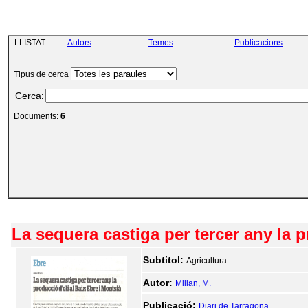
LLISTAT
Autors
Temes
Publicacions
Tipus de cerca
Cerca
:
Documents:
6
La sequera castiga per tercer any la p
Subtitol:
Agricultura
Autor:
Millan, M.
Publicació:
Diari de Tarragona