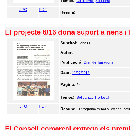
Temes:
[Oli d'oliva]
[Sequera]
JPG
PDF
Resum:
El projecte 6/16 dona suport a nens i 
Subtitol:
Tortosa
Autor:
Publicació:
Diari de Tarragona
Data:
11/07/2018
Pàgina:
24
Temes:
[Solidaritat]
[Tortosa]
JPG
PDF
Resum:
El programa treballa l'exit educatiu,
El Consell comarcal entrega els premi