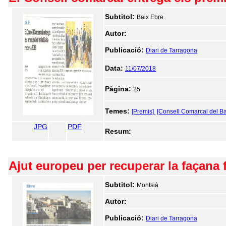
Subtitol:
Baix Ebre
Autor:
Publicació:
Diari de Tarragona
Data:
11/07/2018
Pàgina:
25
Temes:
[Premis]
[Consell Comarcal del Ba
JPG
PDF
Resum:
Ajut europeu per recuperar la façana 
Subtitol:
Montsià
Autor:
Publicació:
Diari de Tarragona