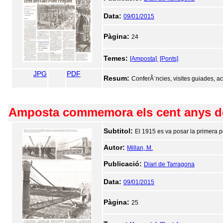
Data:
09/01/2015
Pàgina:
24
Temes:
[Amposta]
[Ponts]
JPG
PDF
Resum:
ConferÃ¨ncies, visites guiades, ac
Amposta commemora els cent anys del
Subtitol:
El 1915 es va posar la primera p
Autor:
Millan, M.
Publicació:
Diari de Tarragona
Data:
09/01/2015
Pàgina:
25