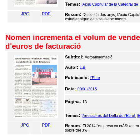
Temes:
[Arxiu Capitular de la Catedral de
JPG
PDF
Resum:
Des de fa dos anys, l'Arxiu Capitu
estudiar algun dels seus documents.
Nomen incrementa el volum de vendes a
d'euros de facturació
Subtitol:
Agroalimentació
Autor:
L.B.
Publicació:
l'Ebre
Data:
09/01/2015
Pàgina:
13
Temes:
[Arrossaires del Delta de l'Ebre]
[
JPG
PDF
Resum:
El 2014 l'empresa va crÃ©ixer en 
sobre del 3%.