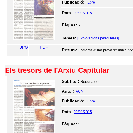
Publicació:
l'Ebre
Data:
09/01/2015
Pàgina:
7
Temes:
[Explotacions petrolíferes]
JPG
PDF
Resum:
Es tracta d'una prova sÃ­smica prÃ
Els tresors de l'Arxiu Capitular
Subtitol:
Reportatge
Autor:
ACN
Publicació:
l'Ebre
Data:
09/01/2015
Pàgina:
9