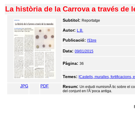
La història de la Carrova a través de
Subtitol:
Reportatge
Autor:
L.B.
Publicació:
l'Ebre
Data:
09/01/2015
Pàgina:
36
Temes:
[Castells, muralles, fortificacions, e
JPG
PDF
Resum:
Un estudi numismÃ tic sobre el c
del conjunt en l'Ã¨poca antiga.