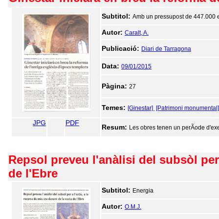
Subtitol:
Amb un pressupost de 447.000 
Autor:
Caralt, A.
Publicació:
Diari de Tarragona
Data:
09/01/2015
Pàgina:
27
Temes:
[Ginestar]
[Patrimoni monumental]
JPG
PDF
Resum:
Les obres tenen un perÃ­ode d'exec
Repsol preveu l'anàlisi del subsòl per
de l'Ebre
Subtitol:
Energia
Autor:
O.M.J.