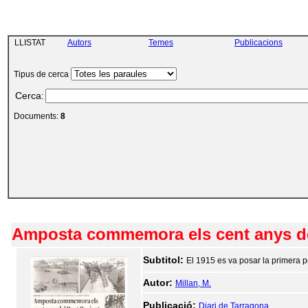
LLISTAT
Autors
Temes
Publicacions
Tipus de cerca
Cerca
:
Documents:
8
Amposta commemora els cent anys del
Subtitol:
El 1915 es va posar la primera p
Autor:
Millan, M.
Publicació:
Diari de Tarragona