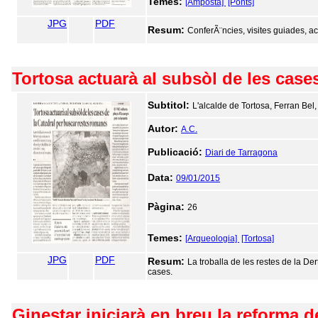
Temes:
[Amposta]
[Ponts]
JPG
PDF
Resum:
ConferÃ¨ncies, visites guiades, ac
Tortosa actuarà al subsòl de les case
Subtitol:
L'alcalde de Tortosa, Ferran Bel
Autor:
A.C.
Publicació:
Diari de Tarragona
Data:
09/01/2015
Pàgina:
26
Temes:
[Arqueologia]
[Tortosa]
JPG
PDF
Resum:
La troballa de les restes de la De
cases.
Ginestar iniciarà en breu la reforma d