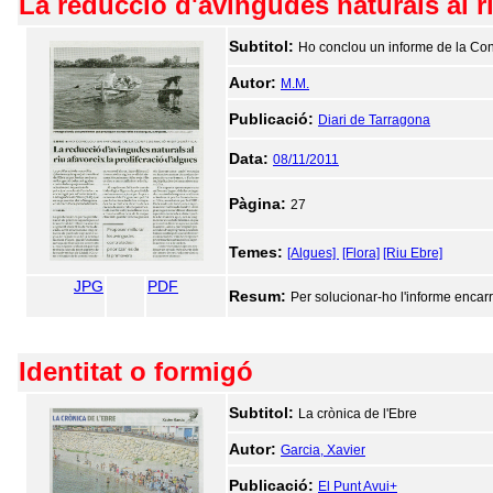
La reducció d'avingudes naturals al ri
Subtitol:
Ho conclou un informe de la Con
Autor:
M.M.
Publicació:
Diari de Tarragona
Data:
08/11/2011
Pàgina:
27
Temes:
[Algues]
[Flora]
[Riu Ebre]
JPG
PDF
Resum:
Per solucionar-ho l'informe encarr
Identitat o formigó
Subtitol:
La crònica de l'Ebre
Autor:
Garcia, Xavier
Publicació:
El Punt Avui+