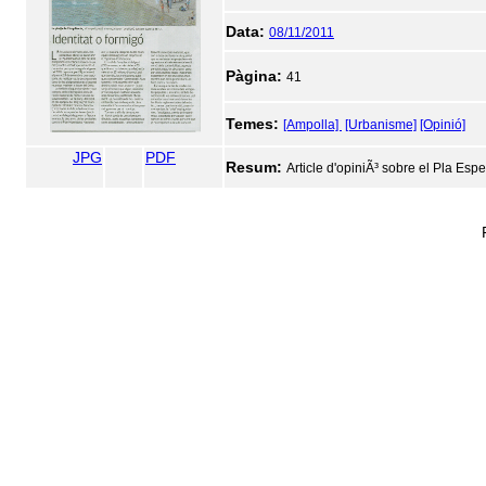
Data:
08/11/2011
Pàgina:
41
Temes:
[Ampolla]
[Urbanisme]
[Opinió]
JPG
PDF
Resum:
Article d'opiniÃ³ sobre el Pla Esp