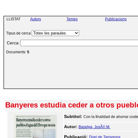
LLISTAT
Autors
Temes
Publicacions
Tipus de cerca
Cerca
:
Documents:
5
Banyeres estudia ceder a otros puebl
Subtitol:
Con la finalidad de ahorrar cost
Autor:
Baselga, JosÃ© M.
Publicació:
Diari de Tarragona