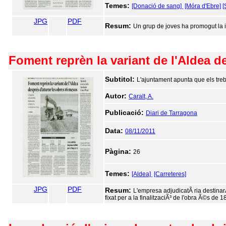
Temes:
[Donació de sang]
[Móra d'Ebre]
[
JPG
PDF
Resum:
Un grup de joves ha promogut la i
Foment reprèn la variant de l'Aldea d
Subtitol:
L'ajuntament apunta que els treb
Autor:
Caralt, A.
Publicació:
Diari de Tarragona
Data:
08/11/2011
Pàgina:
26
Temes:
[Aldea]
[Carreteres]
JPG
PDF
Resum:
L'empresa adjudicatÃ ria destinar
fixat per a la finalitzaciÃ³ de l'obra Ã©s de 