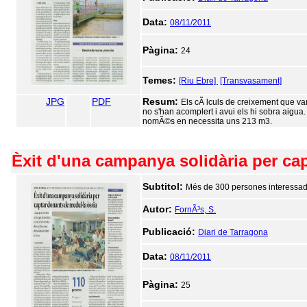
Data:
08/11/2011
Pàgina:
24
Temes:
[Riu Ebre]
[Transvasament]
JPG
PDF
Resum:
Els cÃ lculs de creixement que va
no s'han acomplert i avui els hi sobra aigu
nomÃ©s en necessita uns 213 m3.
Èxit d'una campanya solidària per ca
Subtitol:
Més de 300 persones interessade
Autor:
FornÃ³s, S.
Publicació:
Diari de Tarragona
Data:
08/11/2011
Pàgina:
25