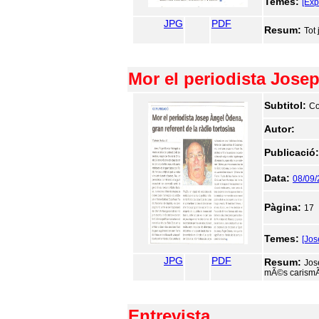
Temes:
[Exp
JPG
PDF
Resum:
Tot
Mor el periodista Josep
Subtitol:
Co
Autor:
Publicació
Data:
08/09
Pàgina:
17
Temes:
[Jo
JPG
PDF
Resum:
Jos
mÃ©s carismÃ
Entrevista