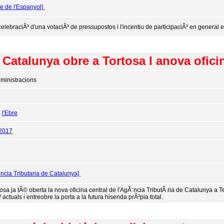
re de l'Espanyol]
 celebraciÃ³ d'una votaciÃ³ de pressupostos i l'incentiu de participaciÃ³ en general 
 Catalunya obre a Tortosa l anova oficin
ministracions
:
l'Ebre
/2017
ncia Tributaria de Catalunya]
tosa ja tÃ© oberta la nova oficina central de l'AgÃ¨ncia TributÃ ria de Catalunya a Te
 actuals i entreobre la porta a la futura hisenda prÃ²pia total.