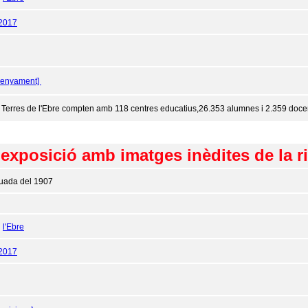
/2017
senyament]
 Terres de l'Ebre compten amb 118 centres educatius,26.353 alumnes i 2.359 docen
 exposició amb imatges inèdites de la r
uada del 1907
:
l'Ebre
/2017