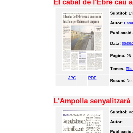
El cabal de l'Ebre cau 
Subtitol:
L'
Autor:
Caralt
Publicació
Data:
08/09
Pàgina:
28
Temes:
[Riu
JPG
PDF
Resum:
Nou
L'Ampolla senyalitzarà
Subtitol:
Ac
Autor:
Publicació