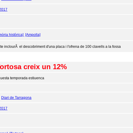
/2017
òria històrica]
[Ampolla]
cte inclourÃ el descobriment d'una placa i l'ofrena de 100 clavells a la fossa
Tortosa creix un 12%
uesta temporada estiuenca
:
Diari de Tarragona
/2017