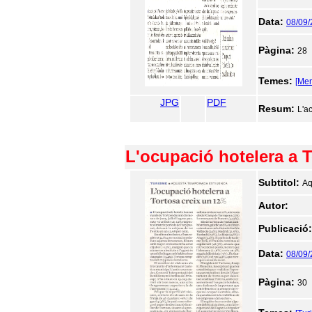
Data:
08/09
Pàgina:
28
Temes:
[Mem
JPG
PDF
Resum:
L'a
L'ocupació hotelera a 
Subtitol:
Aq
Autor:
Publicació
Data:
08/09
Pàgina:
30