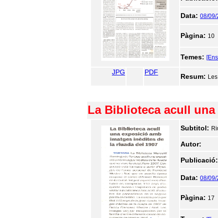
Data:
08/09
Pàgina:
10
Temes:
[En
JPG
PDF
Resum:
Les
La Biblioteca acull una
Subtitol:
Ri
Autor:
Publicació
Data:
08/09
Pàgina:
17