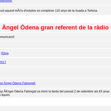
osicions]
 just aquest mÃ©s d'octubre es compliran 110 anys de la riuada a Tortosa.
 Àngel Òdena gran referent de la ràdio 
municació
:
l'Ebre
/2017
sep Àngel Òdena Fabregat]
ep Ã€ngel Odena Fabregat va morir la tarda del passat 2 de setembre als 83 anys.
 tiques.