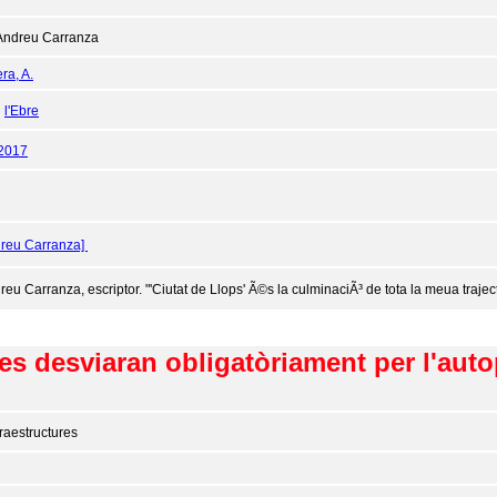
Andreu Carranza
ra, A.
:
l'Ebre
/2017
dreu Carranza]
reu Carranza, escriptor. "'Ciutat de Llops' Ã©s la culminaciÃ³ de tota la meua trajec
s desviaran obligatòriament per l'autopi
fraestructures