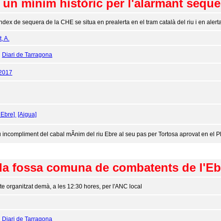
a un mínim històric per l'alarmant seque
índex de sequera de la CHE se situa en prealerta en el tram català del riu i en ale
, A.
:
Diari de Tarragona
/2017
 Ebre]
[Aigua]
 incompliment del cabal mÃ­nim del riu Ebre al seu pas per Tortosa aprovat en el Pl
 la fossa comuna de combatents de l'Ebr
te organitzat demà, a les 12:30 hores, per l'ANC local
:
Diari de Tarragona