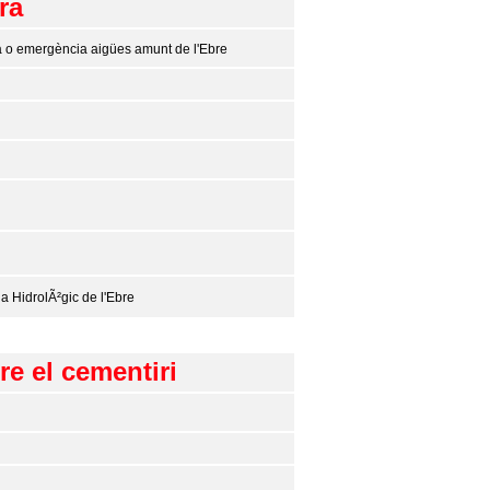
ra
rta o emergència aigües amunt de l'Ebre
a HidrolÃ²gic de l'Ebre
e el cementiri