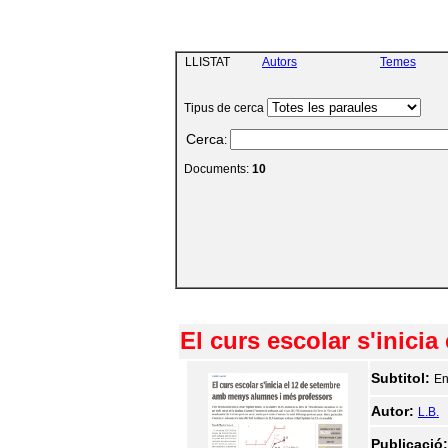
LLISTAT
Autors
Temes
Tipus de cerca
Cerca
:
Documents:
10
El curs escolar s'inic
Subtitol:
En
Autor:
L.B.
Publicació