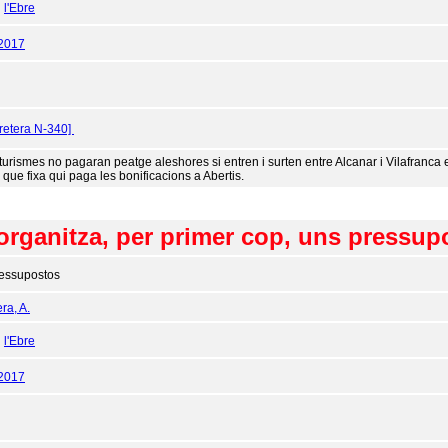
:
l'Ebre
/2017
retera N-340]
 turismes no pagaran peatge aleshores si entren i surten entre Alcanar i Vilafranca e
 que fixa qui paga les bonificacions a Abertis.
organitza, per primer cop, uns pressupo
essupostos
ra, A.
:
l'Ebre
/2017