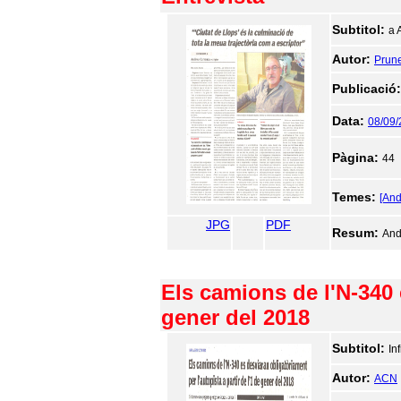
Subtitol:
a 
Autor:
Prune
Publicació
Data:
08/09
Pàgina:
44
Temes:
[An
JPG
PDF
Resum:
And
Els camions de l'N-340 e
gener del 2018
Subtitol:
In
Autor:
ACN