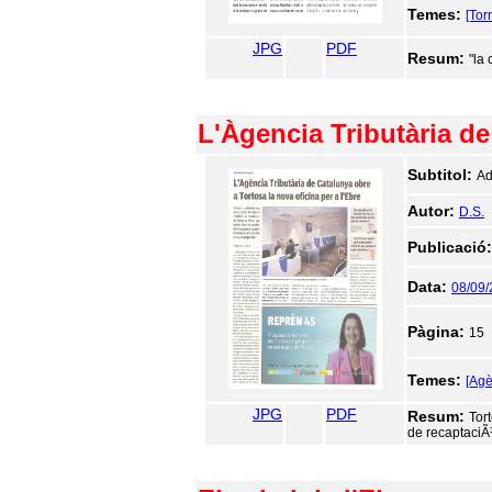
Temes:
[Tor
JPG
PDF
Resum:
"la
L'Àgencia Tributària de
Subtitol:
Ad
Autor:
D.S.
Publicació
Data:
08/09
Pàgina:
15
Temes:
[Agè
JPG
PDF
Resum:
Tor
de recaptaciÃ³