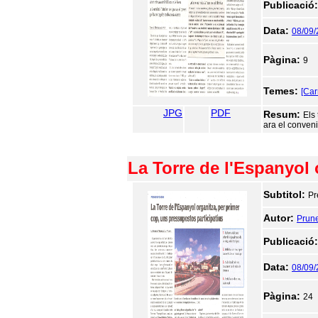
Publicació
Data:
08/09
Pàgina:
9
Temes:
[Car
JPG
PDF
Resum:
Els
ara el conveni
La Torre de l'Espanyol 
Subtitol:
Pr
Autor:
Prune
Publicació
Data:
08/09
Pàgina:
24