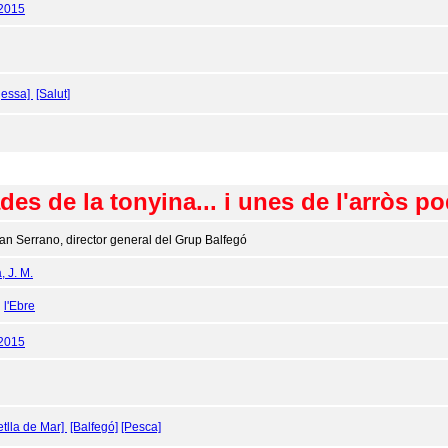
/2015
gessa]
[Salut]
des de la tonyina... i unes de l'arròs p
an Serrano, director general del Grup Balfegó
, J. M.
:
l'Ebre
/2015
tlla de Mar]
[Balfegó]
[Pesca]