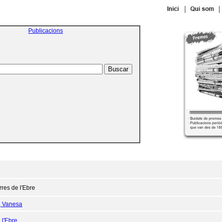
|
|
Publicacions
rres de l'Ebre
, Vanesa
:
l'Ebre