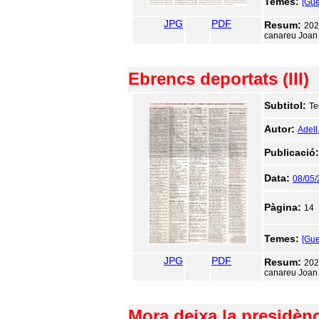
Temes:
[Gue
JPG
PDF
Resum:
202
canareu Joan B
Ebrencs deportats (III)
Subtitol:
Te
Autor:
Adell
Publicació
Data:
08/05
Pàgina:
14
Temes:
[Gue
JPG
PDF
Resum:
202
canareu Joan B
Mora deixa la presidèn