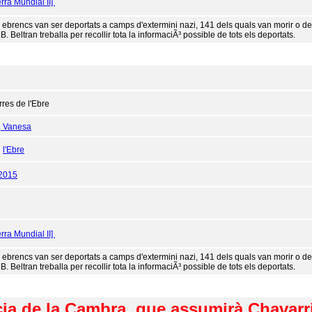
rra Mundial II]
 ebrencs van ser deportats a camps d'extermini nazi, 141 dels quals van morir o des
. Beltran treballa per recollir tota la informaciÃ³ possible de tots els deportats.
rres de l'Ebre
, Vanesa
:
l'Ebre
/2015
rra Mundial II]
 ebrencs van ser deportats a camps d'extermini nazi, 141 dels quals van morir o des
. Beltran treballa per recollir tota la informaciÃ³ possible de tots els deportats.
cia de la Cambra, que assumirà Chavarr