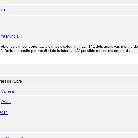
/2015
rra Mundial II]
 ebrencs van ser deportats a camps d'extermini nazi, 141 dels quals van morir o des
. Beltran treballa per recollir tota la informaciÃ³ possible de tots els deportats.
rres de l'Ebre
, Vanesa
:
l'Ebre
/2015