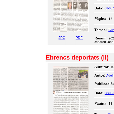
Data:
08/05
Pàgina:
12
Temes:
[Gue
JPG
PDF
Resum:
202
canareu Joan B
Ebrencs deportats (II)
Subtitol:
Te
Autor:
Adell
Publicació
Data:
08/05
Pàgina:
13