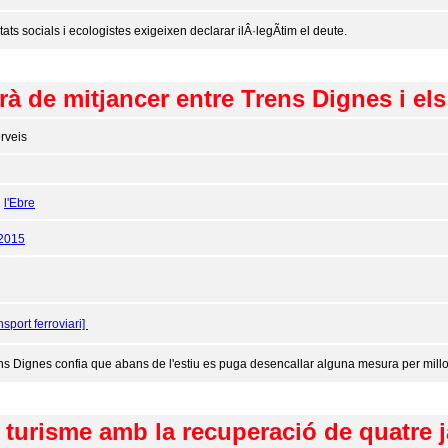
tats socials i ecologistes exigeixen declarar ilÂ·legÃ­tim el deute.
à de mitjancer entre Trens Dignes i els 
rveis
:
l'Ebre
/2015
nsport ferroviari]
ns Dignes confia que abans de l'estiu es puga desencallar alguna mesura per millora
l turisme amb la recuperació de quatre 