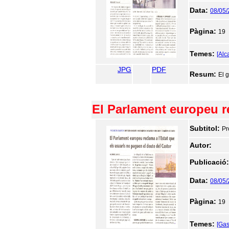
Data:
08/05
Pàgina:
19
Temes:
[Alc
JPG
PDF
Resum:
El 
El Parlament europeu re
Subtitol:
Pr
Autor:
Publicació
Data:
08/05
Pàgina:
19
Temes:
[Gas