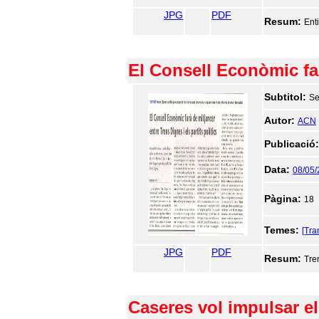
JPG
PDF
Resum:
Enti
El Consell Econòmic far
Subtitol:
Se
Autor:
ACN
Publicació
Data:
08/05
Pàgina:
18
Temes:
[Tra
JPG
PDF
Resum:
Tre
Caseres vol impulsar e