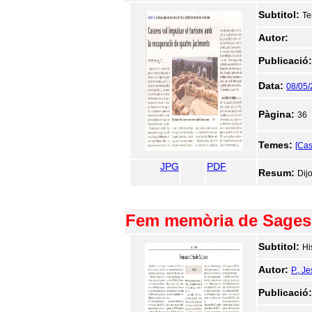
Subtitol:
Te
Autor:
Publicació
Data:
08/05
Pàgina:
36
Temes:
[Ca
JPG
PDF
Resum:
Dij
Fem memòria de Sages
Subtitol:
Hi
Autor:
P., J
Publicació