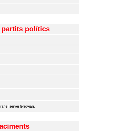
partits polítics
r el servei ferroviari.
jaciments