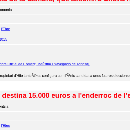
onomia
:
l'Ebre
/2015
bra Oficial de Comerç, Indústria i Navegació de Tortosa]
propietari d'Hife tambÃ© es configura com l'Ãºnic candidat a unes futures eleccions
destina 15.000 euros a l'enderroc de l'e
ntsià
:
l'Ebre