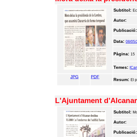
Subtitol:
Ec
Autor:
Publicació
Data:
08/05
Pàgina:
15
Temes:
[Cam
JPG
PDF
Resum:
El 
L'Ajuntament d'Alcanar 
Subtitol:
Mo
Autor:
Publicació