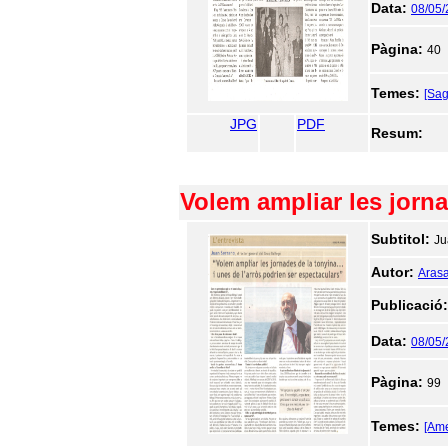
Data:
08/05
Pàgina:
40
Temes:
[Sa
JPG
PDF
Resum:
Volem ampliar les jorna
Subtitol:
Ju
Autor:
Arasa
Publicació
Data:
08/05
Pàgina:
99
Temes:
[Ame