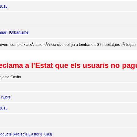
/2015
anar]
[Urbanisme]
govern compleix aixÃ­ la sentÃ¨ncia que obliga a tombar els 32 habitatges ilÂ·legals
clama a l'Estat que els usuaris no pag
ojecte Castor
:
l'Ebre
/2015
oducte (Projecte Castor)]
[Gas]