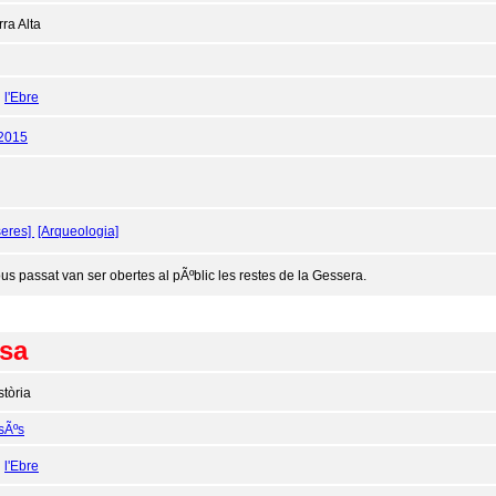
rra Alta
:
l'Ebre
/2015
seres]
[Arqueologia]
ous passat van ser obertes al pÃºblic les restes de la Gessera.
sa
stòria
esÃºs
:
l'Ebre