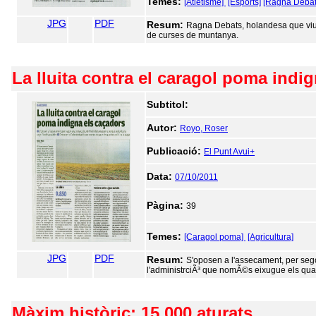
Temes:
[Atletisme]
[Esports]
[Ragna Debat
JPG
PDF
Resum:
Ragna Debats, holandesa que viu 
de curses de muntanya.
La lluita contra el caragol poma indi
Subtitol:
Autor:
Royo, Roser
Publicació:
El Punt Avui+
Data:
07/10/2011
Pàgina:
39
Temes:
[Caragol poma]
[Agricultura]
JPG
PDF
Resum:
S'oposen a l'assecament, per seg
l'administrciÃ³ que nomÃ©s eixugue els quad
Màxim històric: 15.000 aturats