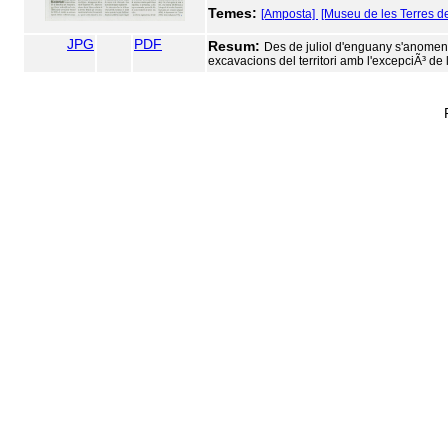
Temes:
[Amposta]
[Museu de les Terres de
JPG
PDF
Resum:
Des de juliol d'enguany s'anomena
excavacions del territori amb l'excepciÃ³ 