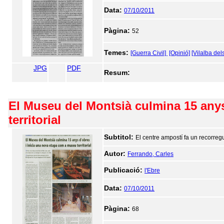
Data:
07/10/2011
Pàgina:
52
Temes:
[Guerra Civil]
[Opinió]
[Vilalba del
JPG
PDF
Resum:
El Museu del Montsià culmina 15 anys
territorial
Subtitol:
El centre ampostí fa un recorregu
Autor:
Ferrando, Carles
Publicació:
l'Ebre
Data:
07/10/2011
Pàgina:
68