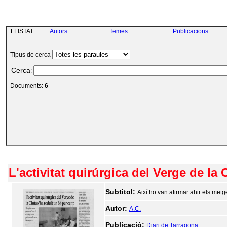
LLISTAT
Autors
Temes
Publicacions
Tipus de cerca
Cerca
:
Documents:
6
L'activitat quirúrgica del Verge de la 
Subtitol:
Així ho van afirmar ahir els metge
Autor:
A.C.
Publicació:
Diari de Tarragona