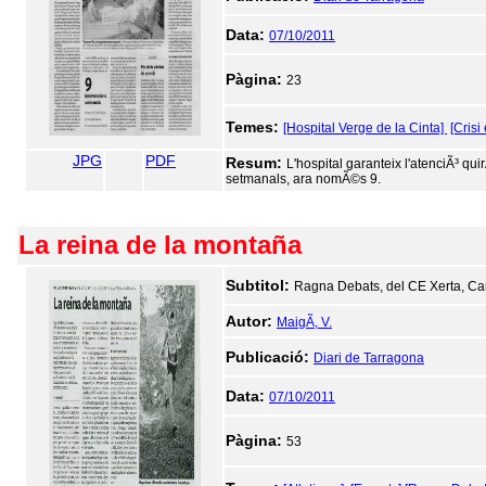
Data:
07/10/2011
Pàgina:
23
Temes:
[Hospital Verge de la Cinta]
[Cris
JPG
PDF
Resum:
L'hospital garanteix l'atenciÃ³ qu
setmanals, ara nomÃ©s 9.
La reina de la montaña
Subtitol:
Ragna Debats, del CE Xerta, C
Autor:
MaigÃ­, V.
Publicació:
Diari de Tarragona
Data:
07/10/2011
Pàgina:
53