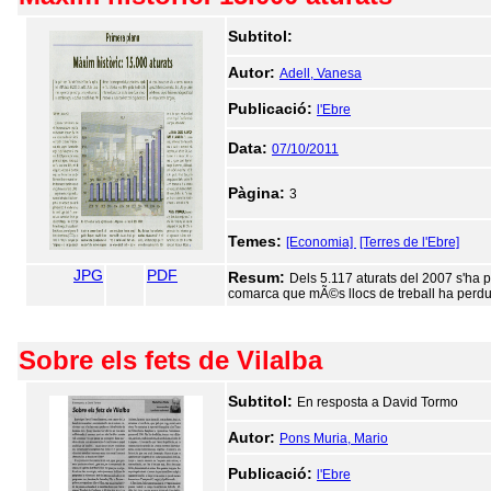
Subtitol:
Autor:
Adell, Vanesa
Publicació:
l'Ebre
Data:
07/10/2011
Pàgina:
3
Temes:
[Economia]
[Terres de l'Ebre]
JPG
PDF
Resum:
Dels 5.117 aturats del 2007 s'ha 
comarca que mÃ©s llocs de treball ha perdu
Sobre els fets de Vilalba
Subtitol:
En resposta a David Tormo
Autor:
Pons Muria, Mario
Publicació:
l'Ebre