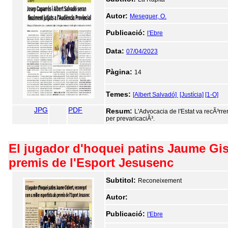
Autor:
Meseguer, O.
Publicació:
l'Ebre
Data:
07/04/2023
Pàgina:
14
Temes:
[Albert Salvadó]
[Justícia]
[1-O]
JPG
PDF
Resum:
L'Advocacia de l'Estat va recÃ³rre
per prevaricaciÃ³.
El jugador d'hoquei patins Jaume Gisb
premis de l'Esport Jesusenc
Subtitol:
Reconeixement
Autor:
Publicació:
l'Ebre