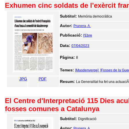
Exhumen cinc soldats de l'exèrcit fr
Subtitol:
Memòria democràtica
Autor:
Prunera, A.
Publicació:
l'Ebre
Data:
07/04/2023
Pàgina:
8
Temes:
[Masdenverge]
[Fosses de la Guer
JPG
PDF
Resum:
La Generalitat ha fet una actuaciÃ
El Centre d'Interpretació 115 Dies ac
fosses comunes a Catalunya
Subtitol:
Dignificació
Autor:
Prunera, A.