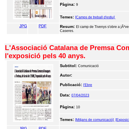
Pàgina:
9
Temes:
[Camps de treball d'estiu]
JPG
PDF
Resum:
El camp de Tivenys s'obre a jÃ³vens
Caseres.
L'Associació Catalana de Premsa Coma
l'exposició pels 40 anys.
Subtitol:
Comunicació
Autor:
Publicació:
l'Ebre
Data:
07/04/2023
Pàgina:
10
Temes:
[Mitjans de comunicació]
[Exposic
JPG
PDF