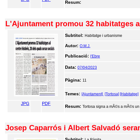
Resum:
L'Ajuntament promou 32 habitatges al 
Subtitol:
Habitatge i urbanisme
Autor:
O.M.J.
Publicació:
l'Ebre
Data:
07/04/2023
Pàgina:
11
Temes:
[Ajuntament]
[Tortosa]
[Habitatge]
JPG
PDF
Resum:
Tortosa signa a mÃ©s a mÃ©s un co
Josep Caparrós i Albert Salvadó seran 
Subtitol:
La Ràpita