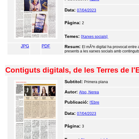
Data:
07/04/2023
Pàgina:
2
Temes:
[Xarxes socials]
JPG
PDF
Resum:
El mÃ³n digital ha provocat entre
presents a les xarxes socials amb continguts
Contiguts digitals, de les Terres de l'
Subtitol:
Primera plana
Autor:
Also, Nerea
Publicació:
l'Ebre
Data:
07/04/2023
Pàgina:
3