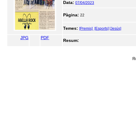
Data:
07/04/2023
Pàgina:
22
Temes:
[Premis]
[Esports]
[Jesús]
JPG
PDF
Resum:
R