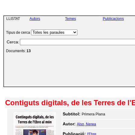
LLISTAT
Autors
Temes
Publicacions
Tipus de cerca
Cerca
:
Documents:
13
Contiguts digitals, de les Terres de l'
Subtitol:
Primera Plana
Autor:
Also, Nerea
Publicació:
l'Ebre