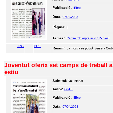
Publicació:
l'Ebre
Data:
07/04/2023
Pàgina:
8
Temes:
[Centre d'Interpretació 115 dies]
JPG
PDF
Resum:
La mostra es podrÃ veure a Corber
Joventut oferix set camps de treball a
estiu
Subtitol:
Voluntariat
Autor:
O.M.J.
Publicació:
l'Ebre
Data:
07/04/2023