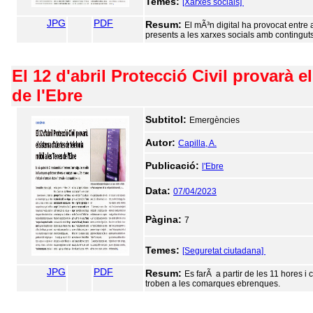
Temes:
[Xarxes socials]
JPG
PDF
Resum:
El mÃ³n digital ha provocat entre
presents a les xarxes socials amb continguts
El 12 d'abril Protecció Civil provarà e
de l'Ebre
Subtitol:
Emergències
Autor:
Capilla, A.
Publicació:
l'Ebre
Data:
07/04/2023
Pàgina:
7
Temes:
[Seguretat ciutadana]
JPG
PDF
Resum:
Es farÃ a partir de les 11 hores i
troben a les comarques ebrenques.