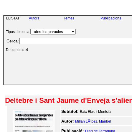
LLISTAT
Autors
Temes
Publicacions
Tipus de cerca
Cerca
:
Documents:
4
Deltebre i Sant Jaume d'Enveja s'alien
Subtitol:
Baix Ebre i Montsià
Autor:
Millan LÃ³pez, Maribel
Publicació:
Diari de Tarragona