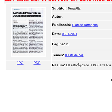
Subtitol:
Terra Alta
Autor:
Publicació:
Diari de Tarragona
Data:
03/11/2021
Pàgina:
26
Temes:
[Festa del Vi]
JPG
PDF
Resum:
Els esforÃ§os de la DO Terra Alta 