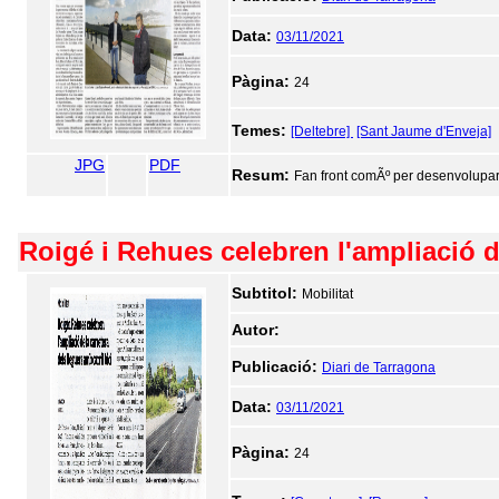
Data:
03/11/2021
Pàgina:
24
Temes:
[Deltebre]
[Sant Jaume d'Enveja]
JPG
PDF
Resum:
Fan front comÃº per desenvolupar 
Roigé i Rehues celebren l'ampliació de
Subtitol:
Mobilitat
Autor:
Publicació:
Diari de Tarragona
Data:
03/11/2021
Pàgina:
24