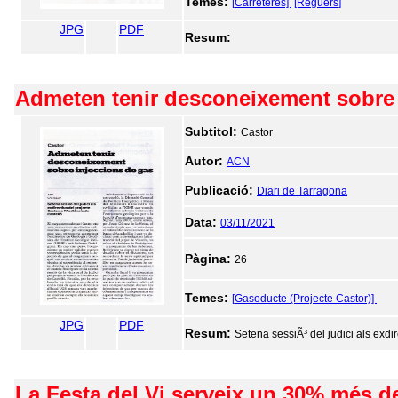
Temes:
[Carreteres]
[Reguers]
JPG
PDF
Resum:
Admeten tenir desconeixement sobre 
Subtitol:
Castor
Autor:
ACN
Publicació:
Diari de Tarragona
Data:
03/11/2021
Pàgina:
26
Temes:
[Gasoducte (Projecte Castor)]
JPG
PDF
Resum:
Setena sessiÃ³ del judici als exdir
La Festa del Vi serveix un 30% més 