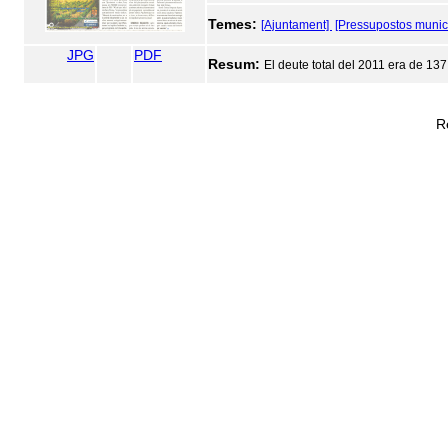
Temes:
[Ajuntament]
[Pressupostos munic
JPG
PDF
Resum:
El deute total del 2011 era de 13
R