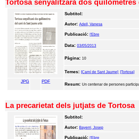
Tortosa senyalitzarà dos quilòmetres
Subtitol:
Autor:
Adell, Vanesa
Publicació:
l'Ebre
Data:
03/05/2013
Pàgina:
10
Temes:
[Camí de Sant Jaume]
[Tortosa]
JPG
PDF
Resum:
Un centenar de persones participa 
La precarietat dels jutjats de Tortosa
Subtitol:
Autor:
Bayerri, Josep
Publicació:
l'Ebre