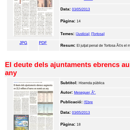
Data:
03/05/2013
Pàgina:
14
Temes:
[Justícia]
[Tortosa]
JPG
PDF
Resum:
El jutjat penal de Tortosa Ã©s el
El deute dels ajuntaments ebrencs a
any
Subtitol:
Hisenda pública
Autor:
Meseguer, Ã”.
Publicació:
l'Ebre
Data:
03/05/2013
Pàgina:
18