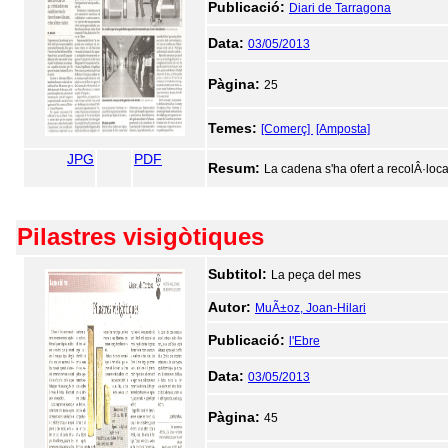
Publicació:
Diari de Tarragona
Data:
03/05/2013
Pàgina:
25
Temes:
[Comerç]
[Amposta]
JPG
PDF
Resum:
La cadena s'ha ofert a recolÂ·loca
Pilastres visigòtiques
Subtitol:
La peça del mes
Autor:
MuÃ±oz, Joan-Hilari
Publicació:
l'Ebre
Data:
03/05/2013
Pàgina:
45