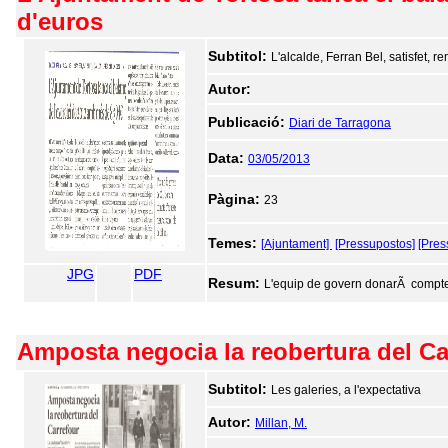
d'euros
Subtitol:
L'alcalde, Ferran Bel, satisfet, 
Autor:
Publicació:
Diari de Tarragona
Data:
03/05/2013
Pàgina:
23
Temes:
[Ajuntament]
[Pressupostos]
[Pres
JPG
PDF
Resum:
L'equip de govern donarÃ compte d
Amposta negocia la reobertura del Ca
Subtitol:
Les galeries, a l'expectativa
Autor:
Millan, M.