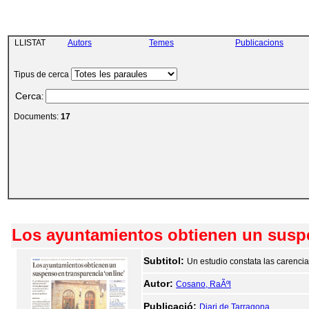
LLISTAT
Autors
Temes
Publicacions
Tipus de cerca
Cerca
:
Documents:
17
Los ayuntamientos obtienen un suspen
Subtitol:
Un estudio constata las carenci
Autor:
Cosano, RaÃºl
Publicació:
Diari de Tarragona