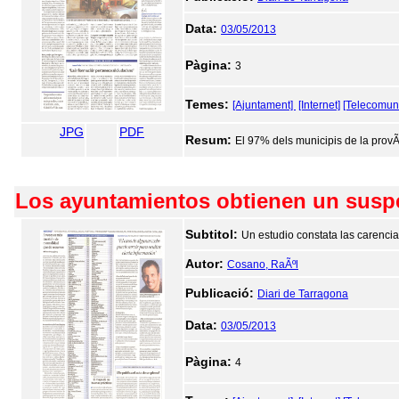
Data:
03/05/2013
Pàgina:
3
Temes:
[Ajuntament]
[Internet]
[Telecomun
JPG
PDF
Resum:
El 97% dels municipis de la provÃ
Los ayuntamientos obtienen un suspen
Subtitol:
Un estudio constata las carenci
Autor:
Cosano, RaÃºl
Publicació:
Diari de Tarragona
Data:
03/05/2013
Pàgina:
4