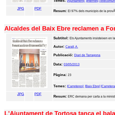
Temes:
[Ajuntament]
[Internet]
[Telecomun
JPG
PDF
Resum:
El 97% dels municipis de la provÃ
Alcaldes del Baix Ebre reclamen a Fom
Subtitol:
Els Ajuntaments insisteixen en la 
Autor:
Caralt, A.
Publicació:
Diari de Tarragona
Data:
03/05/2013
Pàgina:
23
Temes:
[Carreteres]
[Baix Ebre]
[Carreter
JPG
PDF
Resum:
ERC demana per carta a la ministra
L'Ajuntament de Tortosa tanca el bala