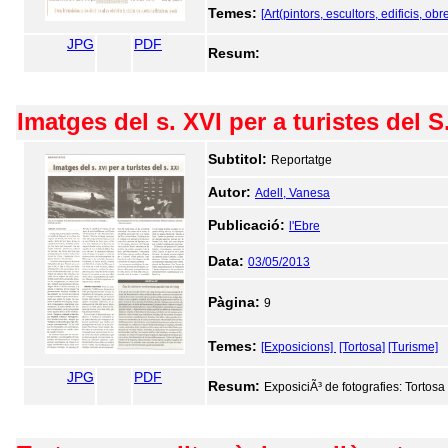
Temes:
[Art(pintors, escultors, edificis, obre
JPG
PDF
Resum:
Imatges del s. XVI per a turistes del S
Subtitol:
Reportatge
Autor:
Adell, Vanesa
Publicació:
l'Ebre
Data:
03/05/2013
Pàgina:
9
Temes:
[Exposicions]
[Tortosa]
[Turisme]
JPG
PDF
Resum:
ExposiciÃ³ de fotografies: Tortosa i