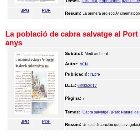
Temes:
[Cinema]
[Exposicions]
[Museu de 
JPG
PDF
Resum:
La primera projecciÃ³ cinematogrÃ 
La població de cabra salvatge al Port s
anys
Subtitol:
Medi ambient
Autor:
ACN
Publicació:
l'Ebre
Data:
03/03/2017
Pàgina:
7
Temes:
[Cabra salvatge]
[Parc Natural del
JPG
PDF
Resum:
Un estudi conclou que la vegetaci