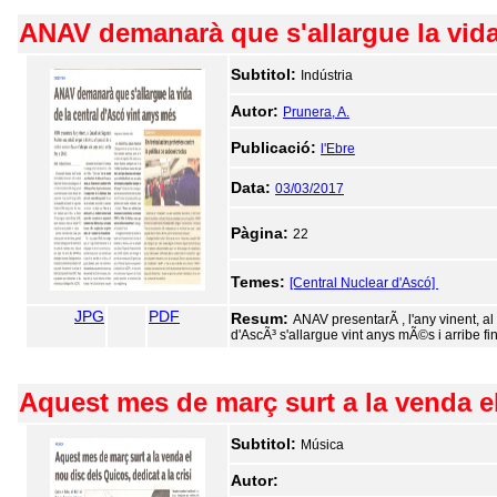
ANAV demanarà que s'allargue la vida
Subtitol:
Indústria
Autor:
Prunera, A.
Publicació:
l'Ebre
Data:
03/03/2017
Pàgina:
22
Temes:
[Central Nuclear d'Ascó]
JPG
PDF
Resum:
ANAV presentarÃ , l'any vinent, al
d'AscÃ³ s'allargue vint anys mÃ©s i arribe fi
Aquest mes de març surt a la venda el
Subtitol:
Música
Autor: