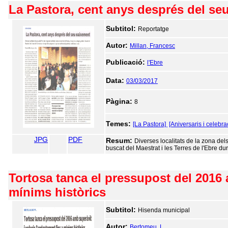
La Pastora, cent anys després del se
Subtitol:
Reportatge
Autor:
Millan, Francesc
Publicació:
l'Ebre
Data:
03/03/2017
Pàgina:
8
Temes:
[La Pastora]
[Aniversaris i celebra
JPG
PDF
Resum:
Diverses localitats de la zona del
buscat del Maestrat i les Terres de l'Ebre du
Tortosa tanca el pressupost del 2016 
mínims històrics
Subtitol:
Hisenda municipal
Autor:
Bertomeu, L.