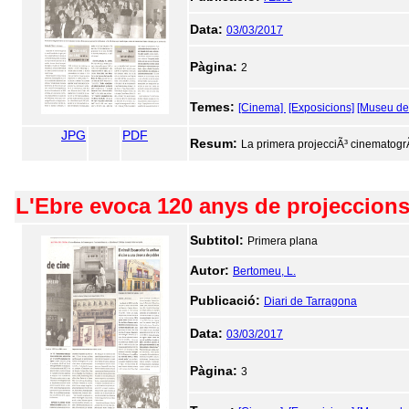
Data:
03/03/2017
Pàgina:
2
Temes:
[Cinema]
[Exposicions]
[Museu de 
JPG
PDF
Resum:
La primera projecciÃ³ cinematogrÃ 
L'Ebre evoca 120 anys de projeccions 
Subtitol:
Primera plana
Autor:
Bertomeu, L.
Publicació:
Diari de Tarragona
Data:
03/03/2017
Pàgina:
3