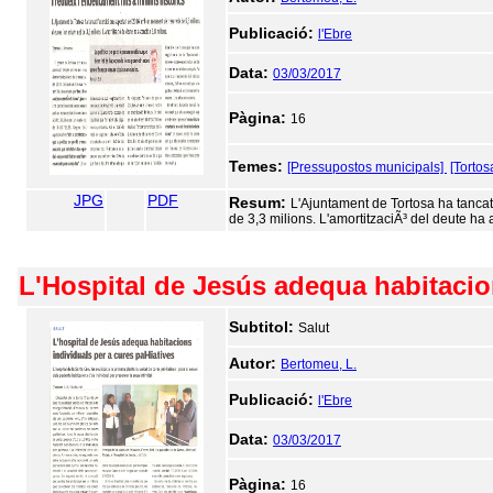
Publicació:
l'Ebre
Data:
03/03/2017
Pàgina:
16
Temes:
[Pressupostos municipals]
[Tortos
JPG
PDF
Resum:
L'Ajuntament de Tortosa ha tancat 
de 3,3 milions. L'amortitzaciÃ³ del deute ha 
L'Hospital de Jesús adequa habitacion
Subtitol:
Salut
Autor:
Bertomeu, L.
Publicació:
l'Ebre
Data:
03/03/2017
Pàgina:
16