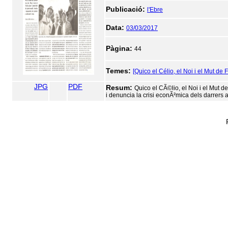
Publicació:
l'Ebre
Data:
03/03/2017
Pàgina:
44
Temes:
[Quico el Célio, el Noi i el Mut de 
JPG
PDF
Resum:
Quico el CÃ©lio, el Noi i el Mut de
i denuncia la crisi econÃ²mica dels darrers 