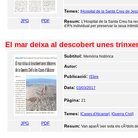
Temes:
[Hospital de la Santa Creu de Jes
JPG
PDF
Resum:
L'Hospital de la Santa Creu ha reu
d'Ãºs individual per preservar la seua intimita
El mar deixa al descobert unes trinxer
Subtitol:
Memòria històrica
Autor:
Publicació:
l'Ebre
Data:
03/03/2017
Pàgina:
21
Temes:
[Cases d'Alcanar]
[Guerra Civil]
JPG
PDF
Resum:
Van aparÃ¨ixer sota els cÃ²dols de