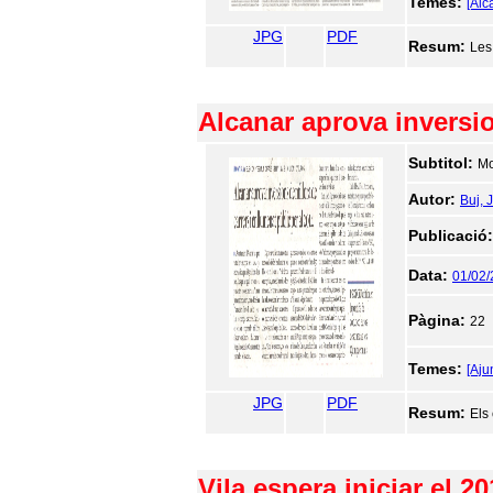
Temes:
[Alc
JPG
PDF
Resum:
Les
Alcanar aprova inversio
Subtitol:
Mo
Autor:
Buj, 
Publicació
Data:
01/02
Pàgina:
22
Temes:
[Aju
JPG
PDF
Resum:
Els
Vila espera iniciar el 2