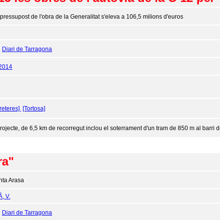
 pressupost de l'obra de la Generalitat s'eleva a 106,5 milions d'euros
:
Diari de Tarragona
/2014
reteres]
[Tortosa]
projecte, de 6,5 km de recorregut inclou el soterrament d'un tram de 850 m al barri d
ra"
nta Arasa
­, V.
:
Diari de Tarragona