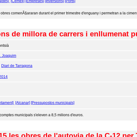
aldes]
[Cemex]
[Empreses]
[Inversions]
[Ports]
 obres comenÃ§araran durant el primer trimestre d'enguany i permetran a la ciment
ns de millora de carrers i enllumenat p
ntsià
J. Joaquim
:
Diari de Tarragona
/2014
ntament]
[Alcanar]
[Pressupostos municipals]
 comptes municipals s'eleven a 8,5 milions d'euros.
015 les obres de l'autovia de la C-12 per