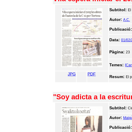
Subtitol:
El
Autor:
A.C.
Publicació
Data:
01/02
Pàgina:
23
Temes:
[Car
JPG
PDF
Resum:
El 
"Soy adicta a la escritu
Subtitol:
Ci
Autor:
MaigÃ
Publicació