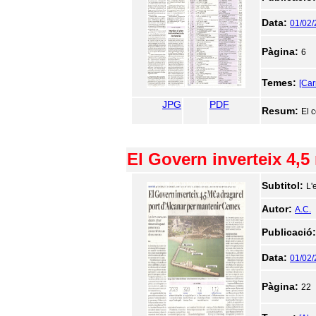
Data:
01/02
Pàgina:
6
Temes:
[Car
JPG
PDF
Resum:
El c
El Govern inverteix 4,5
Subtitol:
L'
Autor:
A.C.
Publicació
Data:
01/02
Pàgina:
22