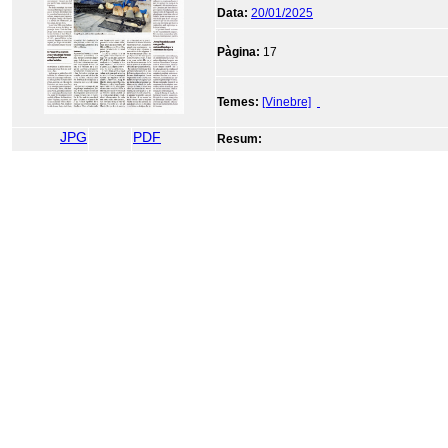
Data:
20/01/2025
Pàgina:
17
Temes:
[Vinebre]
JPG
PDF
Resum:
R