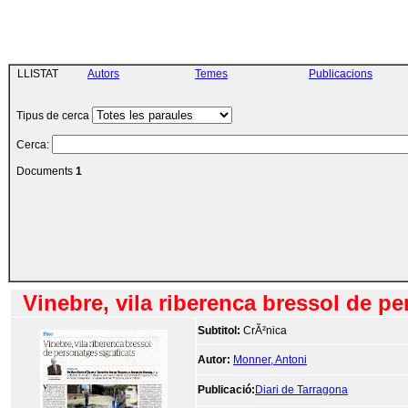
LLISTAT
Autors
Temes
Publicacions
Tipus de cerca
Cerca
:
Documents
1
Vinebre, vila riberenca bressol de pe
Subtitol:
CrÃ²nica
Autor:
Monner, Antoni
Publicació:
Diari de Tarragona